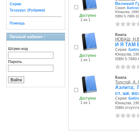
Великий Г
Серии
Серия:
Библио
Тезаурус (Рубрики)
Юнацтва, 1995 
Доступно
ISBN 5-7880-1
1 из 1
Помощь
Книга
Личный кабинет :
НОВАШ, Н.В
И Я ТАМ 
Штрих-код
Серия:
Библи
Юнацтва, 199
Доступно
ISBN 5-7880-
1 из 1
Пароль
Книга
Толстой, А. 
Аэлита; 
ст. шк. в
Доступно
Серия:
Библи
1 из 1
Юнацтва, 198
ISBN отсутст