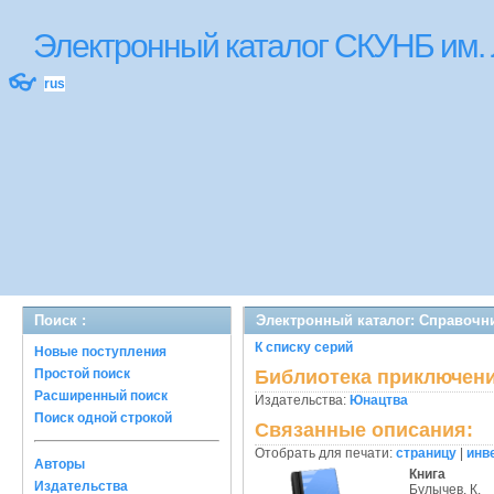
Электронный каталог СКУНБ им.
👓
rus
Поиск :
Электронный каталог: Справочни
К списку серий
Новые поступления
Простой поиск
Библиотека приключени
Расширенный поиск
Издательства:
Юнацтва
Поиск одной строкой
Связанные описания:
Отобрать для печати:
страницу
|
инв
Авторы
Книга
Издательства
Булычев, К.