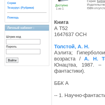
Серия:
Библи
Серии
Издательств
Доступно
Тезаурус (Рубрики)
ISBN отсутст
1 из 1
Помощь
Книга
А Т52
Личный кабинет :
1647637 ОСН
Штрих-код
Толстой, А. Н.
Пароль
Аэлита; Гиперболо
возраста /
А. Н. Т
Юнацтва, 1987. – 
фантастики).
ББК А
-- 1. Научно-фантаст