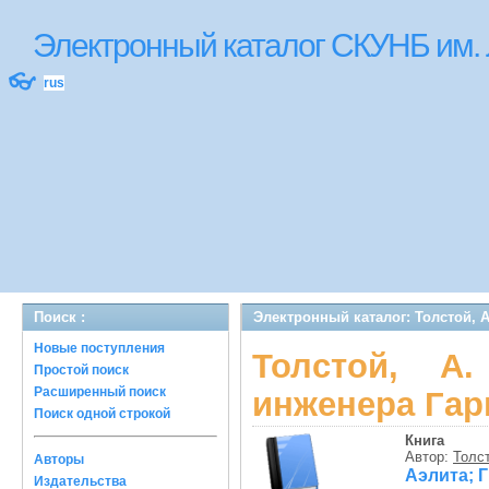
Электронный каталог СКУНБ им.
👓
rus
Поиск :
Электронный каталог: Толстой, А
Новые поступления
Толстой, А
Простой поиск
Расширенный поиск
инженера Гар
Поиск одной строкой
Книга
Автор:
Толст
Авторы
Аэлита; 
Издательства