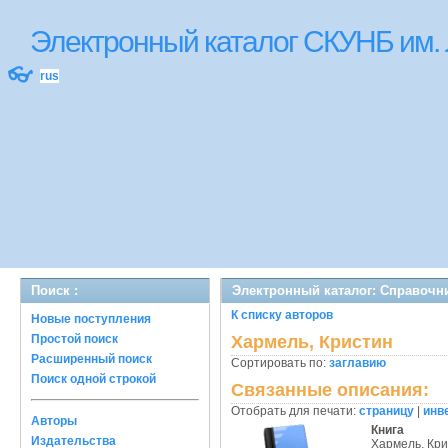
Электронный каталог СКУНБ им.
👓
rus
Поиск :
Электронный каталог: Справочн
К списку авторов
Новые поступления
Простой поиск
Хармель, Кристин
Расширенный поиск
Сортировать по:
заглавию
Поиск одной строкой
Связанные описания:
Отобрать для печати:
страницу
|
инв
Авторы
Книга
Издательства
Хармель, Кр