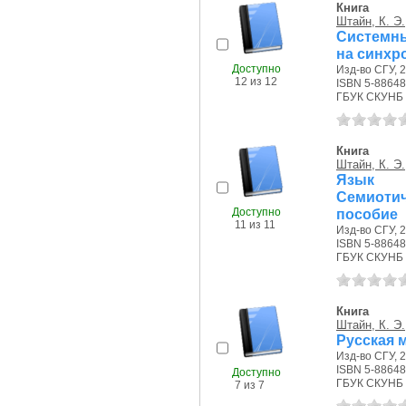
Книга
Штайн, К. Э.
Системны
на синхр
Доступно
Изд-во СГУ, 2
12 из 12
ISBN 5-88648
ГБУК СКУНБ 
Книга
Штайн, К. Э.
Язык с
Семиотич
Доступно
пособие
11 из 11
Изд-во СГУ, 2
ISBN 5-88648
ГБУК СКУНБ 
Книга
Штайн, К. Э.
Русская м
Изд-во СГУ, 2
ISBN 5-88648
Доступно
ГБУК СКУНБ 
7 из 7