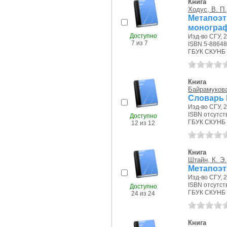
Книга
Ходус, В. П.
Метапоэт
моногра
Доступно
Изд-во СГУ, 2
7 из 7
ISBN 5-88648
ГБУК СКУНБ 
Книга
Байрамукова
Словарь 
Изд-во СГУ, 2
ISBN отсутст
Доступно
ГБУК СКУНБ 
12 из 12
Книга
Штайн, К. Э.
Метапоэт
Изд-во СГУ, 2
ISBN отсутст
Доступно
ГБУК СКУНБ 
24 из 24
Книга