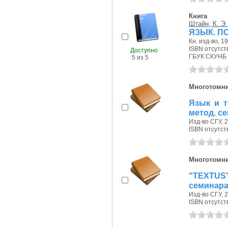
Книга
Штайн, К. Э.
ЯЗЫК. П
Кн. изд-во, 19
ISBN отсутст
Доступно
ГБУК СКУНБ 
5 из 5
Многотомн
Язык и т
метод. с
Изд-во СГУ, 20
ISBN отсутст
Многотомн
"TEXTUS"
семинара
Изд-во СГУ, 20
ISBN отсутст