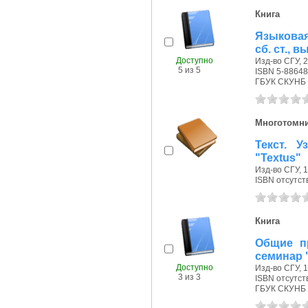
Книга
Языковая
сб. ст., в
Доступно
Изд-во СГУ, 2
5 из 5
ISBN 5-88648
ГБУК СКУНБ 
Многотомн
Текст. У
"Textus"
Изд-во СГУ, 1
ISBN отсутст
Книга
Общие пр
семинар "
Доступно
Изд-во СГУ, 1
3 из 3
ISBN отсутст
ГБУК СКУНБ 