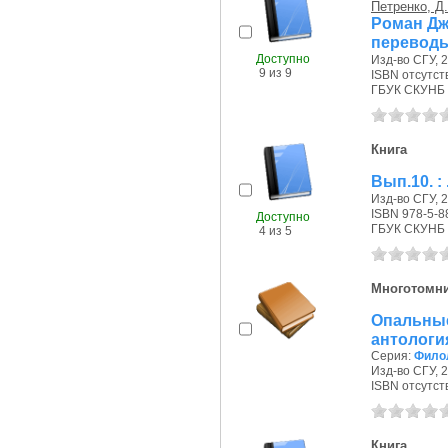
Петренко, Д.
Роман Дж
переводы
Доступно
Изд-во СГУ, 2
9 из 9
ISBN отсутст
ГБУК СКУНБ 
Книга
Вып.10. : 
Изд-во СГУ, 2
ISBN 978-5-8
Доступно
ГБУК СКУНБ 
4 из 5
Многотомн
Опальны
антология 
Серия:
Филол
Изд-во СГУ, 2
ISBN отсутст
Книга