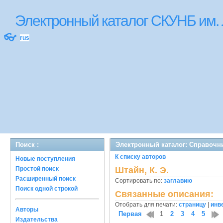
Электронный каталог СКУНБ им.
👓
rus
Поиск :
Электронный каталог: Справочн
К списку авторов
Новые поступления
Простой поиск
Штайн, К. Э.
Расширенный поиск
Сортировать по:
заглавию
Поиск одной строкой
Связанные описания:
Отобрать для печати:
страницу
|
инв
Авторы
Первая
1
2
3
4
5
Издательства