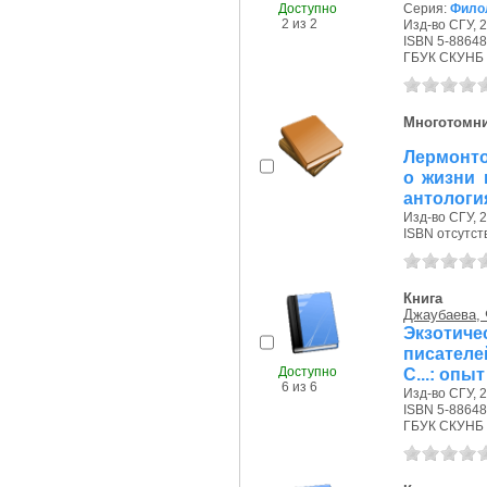
Доступно
Серия:
Филол
2 из 2
Изд-во СГУ, 2
ISBN 5-88648
ГБУК СКУНБ 
Многотомн
Лермонто
о жизни 
антология 
Изд-во СГУ, 2
ISBN отсутст
Книга
Джаубаева, 
Экзотич
писателе
Доступно
С...: опы
6 из 6
Изд-во СГУ, 2
ISBN 5-88648
ГБУК СКУНБ 