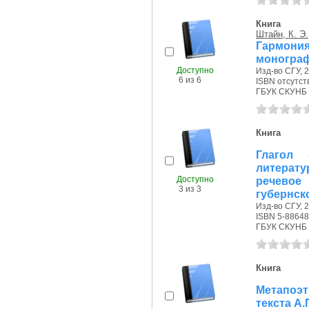
Книга
Штайн, К. Э.
Гармония 
моногра
Доступно
Изд-во СГУ, 2
6 из 6
ISBN отсутст
ГБУК СКУНБ 
Книга
Глагол 
литерату
Доступно
речевое
3 из 3
губернск
Изд-во СГУ, 2
ISBN 5-88648
ГБУК СКУНБ 
Книга
Метапоэт
текста А.