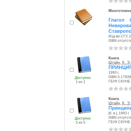
Многотомн
Глагол 
Неверов
Ставропо.
Изд-во СГУ, 2
ISBN отсутст
Книга
Штайн, К. Э.
ПРИНЦИП
1993 г.
ISBN 5-1793
Доступно
ГБУК СКУНБ 
1 из 1
Книга
Штайн, К. Э.
Принципы
[б. и.], 1993 г.
ISBN отсутст
Доступно
ГБУК СКУНБ 
5 из 5