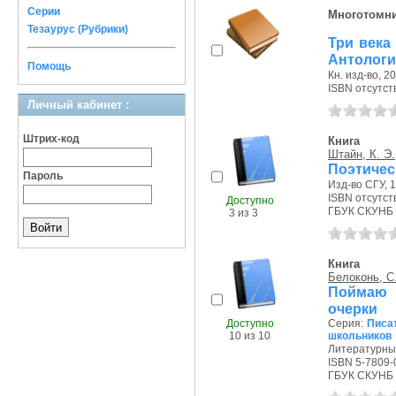
Серии
Многотомн
Тезаурус (Рубрики)
Три века
Антология
Помощь
Кн. изд-во, 200
ISBN отсутст
Личный кабинет :
Штрих-код
Книга
Штайн, К. Э.
Поэтическ
Пароль
Изд-во СГУ, 1
ISBN отсутст
Доступно
ГБУК СКУНБ 
3 из 3
Книга
Белоконь, С.
Поймаю 
очерки
Доступно
Серия:
Писат
10 из 10
школьников
Литературный
ISBN 5-7809-
ГБУК СКУНБ 