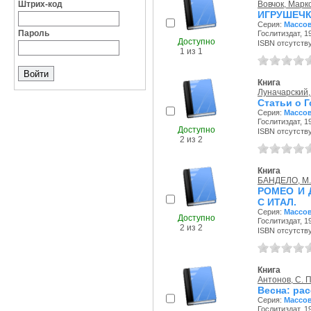
Штрих-код
Вовчок, Марк
ИГРУШЕЧК
Серия:
Массов
Пароль
Гослитиздат, 19
Доступно
ISBN отсутств
1 из 1
Книга
Луначарский,
Статьи о 
Серия:
Массов
Гослитиздат, 19
Доступно
ISBN отсутств
2 из 2
Книга
БАНДЕЛО, М.
РОМЕО И 
C ИTAЛ.
Серия:
Массов
Доступно
Гослитиздат, 19
2 из 2
ISBN отсутств
Книга
Антонов, С. П
Весна: ра
Серия:
Массов
Гослитиздат, 19