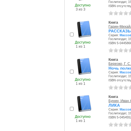
Гослитиздат, 19
Доступно
ISBN отсутств
3 из 3
Книга
Гарин-Михайл
РАССКАЗ
Серия:
Массов
Гослитиздат, 19
Доступно
ISBN 5-044586
1 из 1
Книга
Березко, Г. С.
Ночь полк
Серия:
Массов
Гослитиздат, 19
Доступно
ISBN отсутств
1 из 1
Книга
Бунин, Иван 
ЛИКА
Серия:
Массов
Гослитиздат, 19
Доступно
ISBN 5-045455
1 из 1