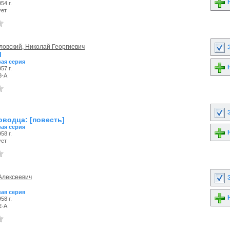
Н
54 г.
ует
овский, Николай Георгиевич
З
Ы
ая серия
Н
57 г.
8-А
З
оводца: [повесть]
ая серия
Н
58 г.
ует
Алексеевич
З
ая серия
Н
58 г.
2-А