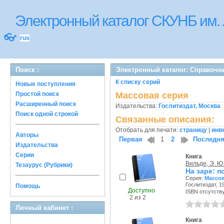
Электронный каталог СКУНБ им.
👓
rus
Поиск :
Электронный каталог: Справочни
К списку серий
Новые поступления
Простой поиск
Массовая серия
Расширенный поиск
Издательства:
Гослитиздат, Москва
Поиск одной строкой
Связанные описания:
Отобрать для печати:
страницу
|
инв
Авторы
Первая
1
2
Последн
Издательства
Серии
Книга
Вильде, Э. Ю
Тезаурус (Рубрики)
На заре: п
Серия:
Массов
Гослитиздат, 19
Помощь
Доступно
ISBN отсутств
2 из 2
Личный кабинет :
Книга