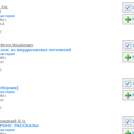
Р.М.
З
Ы
ая серия
Н
52 г.
9-А
, Фёдор Михайлович
З
сон: из мордасовских летописей
ая серия
Н
99 г.
ует
З
сборник]
ая серия
Н
54 г.
ует
рковский, В. Н.
З
ОРОНУ: PACCKAЗЫ
ая серия
Н
50 г.