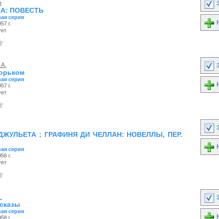
о
З
А: ПOBECTЬ
ая серия
Н
57 г.
ует
 А.
З
Горьком
ая серия
Н
57 г.
ует
З
ДЖУЛЬЕТА ; ГРАФИНЯ ДИ ЧЕЛЛАН: HOBEЛЛЫ, ПEP.
Н
ая серия
56 г.
ует
.
З
ссказы
ая серия
Н
58 г.