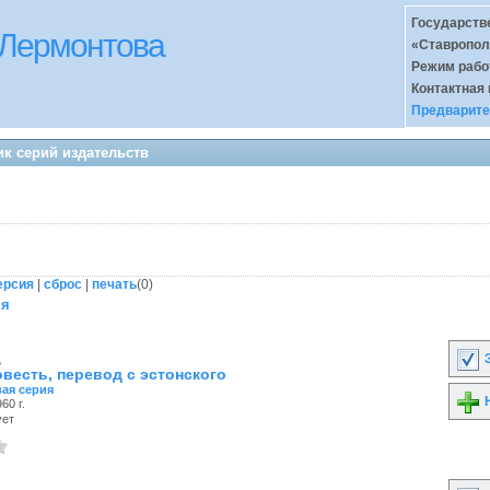
Государств
 Лермонтова
«Ставропол
Режим раб
Контактная
Предварите
к серий издательств
ерсия
|
сброс
|
печать
(
0
)
яя
.
З
овесть, перевод с эстонского
ая серия
Н
60 г.
ует