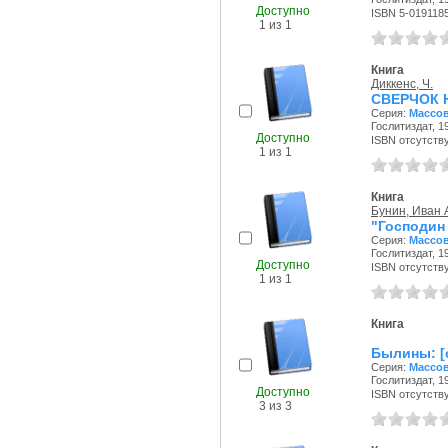
Доступно
ISBN 5-019118
1 из 1
Книга
Диккенс, Ч.
СВЕРЧОК Н
Серия:
Массов
Гослитиздат, 19
Доступно
ISBN отсутств
1 из 1
Книга
Бунин, Иван 
"Господин
Серия:
Массов
Гослитиздат, 19
Доступно
ISBN отсутств
1 из 1
Книга
Былины: [
Серия:
Массов
Гослитиздат, 19
Доступно
ISBN отсутств
3 из 3