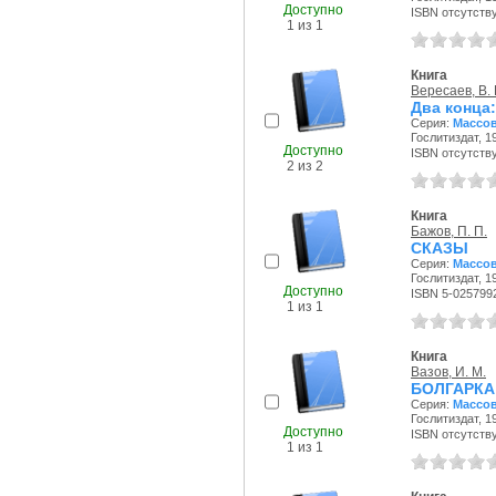
Доступно
ISBN отсутств
1 из 1
Книга
Вересаев, В. 
Два конца
Серия:
Массов
Гослитиздат, 19
Доступно
ISBN отсутств
2 из 2
Книга
Бажов, П. П.
СКАЗЫ
Серия:
Массов
Гослитиздат, 19
Доступно
ISBN 5-025799
1 из 1
Книга
Вазов, И. М.
БОЛГАРКА:
Серия:
Массов
Гослитиздат, 19
Доступно
ISBN отсутств
1 из 1