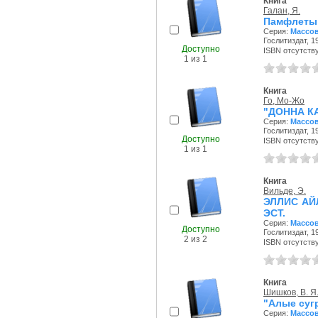
Книга
Галан, Я.
Памфлеты:
Серия:
Массов
Гослитиздат, 19
Доступно
ISBN отсутств
1 из 1
Книга
Го, Мо-Жо
"ДОННА КА
Серия:
Массов
Гослитиздат, 19
Доступно
ISBN отсутств
1 из 1
Книга
Вильде, Э.
ЭЛЛИС АЙ
ЭCT.
Серия:
Массов
Доступно
Гослитиздат, 19
2 из 2
ISBN отсутств
Книга
Шишков, В. Я
"Алые суг
Серия:
Массов