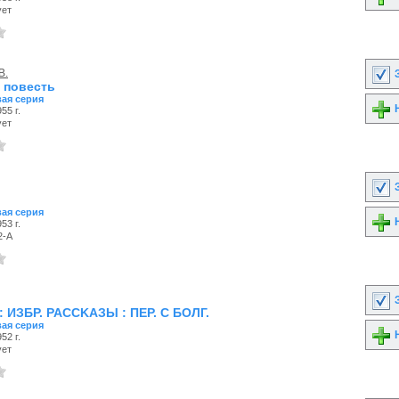
ует
В.
З
: повесть
ая серия
Н
55 г.
ует
З
ая серия
Н
53 г.
2-А
З
 ИЗБP. PACCKAЗЫ : ПEP. C БOЛГ.
ая серия
Н
52 г.
ует