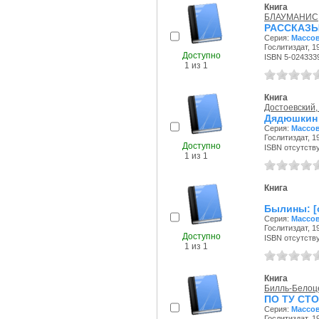
Книга
БЛАУМАНИС, 
РАССКАЗ
Серия:
Массов
Гослитиздат, 19
Доступно
ISBN 5-024333
1 из 1
Книга
Достоевский
Дядюшкин 
Серия:
Массов
Гослитиздат, 19
Доступно
ISBN отсутств
1 из 1
Книга
Былины: [
Серия:
Массов
Гослитиздат, 19
Доступно
ISBN отсутств
1 из 1
Книга
Билль-Белоце
ПО ТУ СТ
Серия:
Массов
Гослитиздат, 19