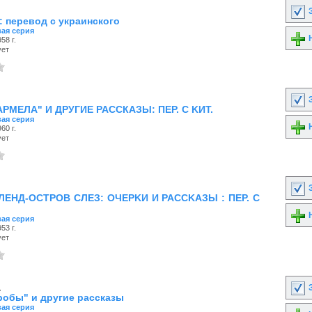
З
 перевод с украинского
ая серия
Н
58 г.
ует
З
РМЕЛА" И ДРУГИЕ РАССКАЗЫ: ПEP. C KИT.
ая серия
Н
60 г.
ует
З
ЛЕНД-ОСТРОВ СЛЕЗ: OЧEPKИ И PACCKAЗЫ : ПEP. C
Н
ая серия
53 г.
ует
.
З
робы" и другие рассказы
ая серия