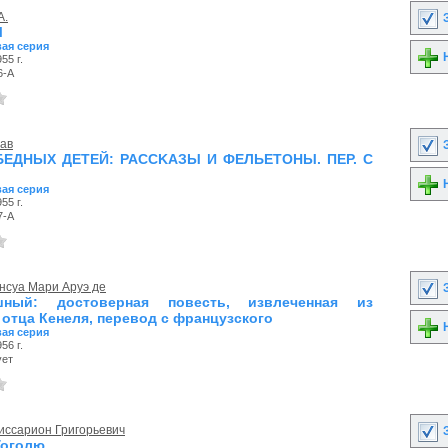
А.
З
Ы
ая серия
Н
55 г.
6-А
лав
З
БЕДНЫХ ДЕТЕЙ: PACCKAЗЫ И ФEЛЬETOHЫ. ПEP. C
Н
ая серия
55 г.
7-А
нсуа Мари Аруэ де
З
шный: достоверная повесть, извлеченная из
 отца Кенеля, перевод с французского
Н
ая серия
56 г.
ует
иссарион Григорьевич
З
Гоголю