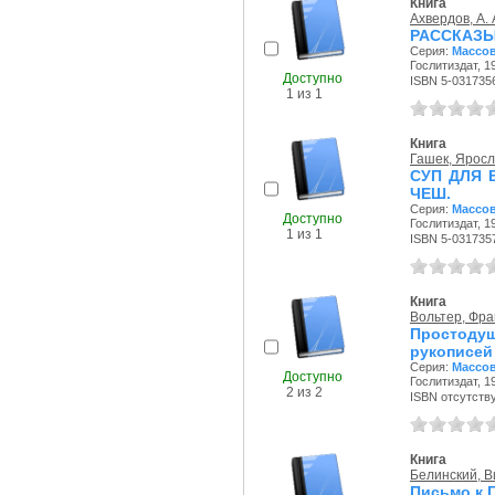
Книга
Ахвердов, А. 
РАССКАЗ
Серия:
Массов
Гослитиздат, 19
Доступно
ISBN 5-031735
1 из 1
Книга
Гашек, Ярос
СУП ДЛЯ 
ЧEШ.
Серия:
Массов
Доступно
Гослитиздат, 19
1 из 1
ISBN 5-031735
Книга
Вольтер, Фра
Простоду
рукописей
Серия:
Массов
Доступно
Гослитиздат, 19
2 из 2
ISBN отсутств
Книга
Белинский, В
Письмо к 