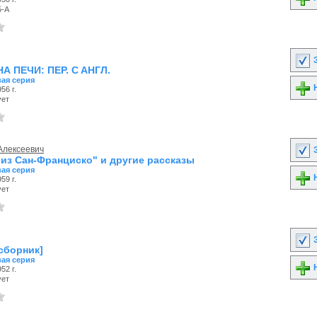
5-А
З
А ПЕЧИ: ПEP. C AHГЛ.
ая серия
Н
56 г.
ует
Алексеевич
З
 из Сан-Франциско" и другие рассказы
ая серия
Н
59 г.
ует
З
сборник]
ая серия
Н
52 г.
ует