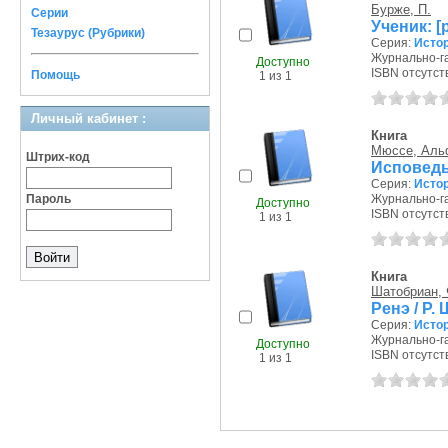
Бурже, П.
Серии
Ученик: [
Тезаурус (Рубрики)
Серия:
Истор
Журнально-га
Доступно
ISBN отсутст
Помощь
1 из 1
Личный кабинет :
Книга
Мюссе, Аль
Штрих-код
Исповедь
Серия:
Истор
Пароль
Журнально-га
Доступно
ISBN отсутст
1 из 1
Книга
Шатобриан, 
Ренэ / Р
Серия:
Истор
Журнально-га
Доступно
ISBN отсутст
1 из 1