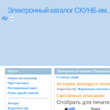
Электронный каталог СКУНБ им.
👓
rus
Поиск :
Электронный каталог: Справочни
К списку серий
Новые поступления
Простой поиск
История молодого чело
Расширенный поиск
Издательства:
Журнально-газетное
Поиск одной строкой
Связанные описания:
Отобрать для печати
Авторы
Издательства
Книга