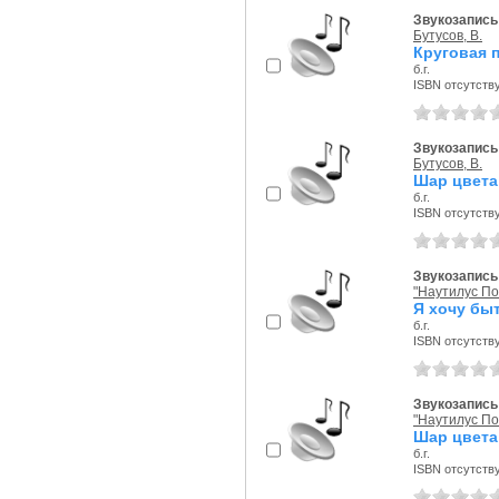
Звукозапись 
Бутусов, В.
Круговая 
б.г.
ISBN отсутств
Звукозапись 
Бутусов, В.
Шар цвета
б.г.
ISBN отсутств
Звукозапись 
"Наутилус По
Я хочу бы
б.г.
ISBN отсутств
Звукозапись 
"Наутилус По
Шар цвета
б.г.
ISBN отсутств