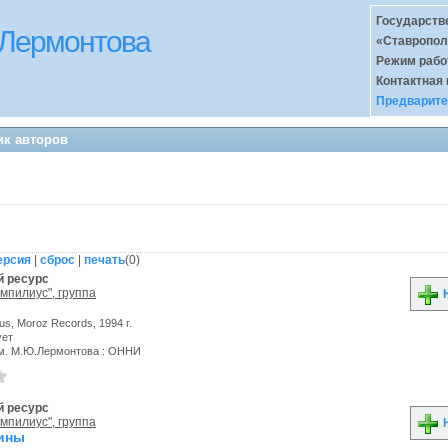
Государств
 Лермонтова
«Ставропол
Режим раб
Контактная
Предварите
ик авторов
ерсия
|
сброс
|
печать
(
0
)
 ресурс
мпилиус", группа
Н
ius, Moroz Records, 1994 г.
ует
м. М.Ю.Лермонтова : ОННИ
 ресурс
мпилиус", группа
Н
ины