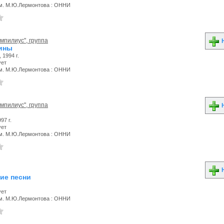
м. М.Ю.Лермонтова : ОННИ
мпилиус", группа
Н
ины
 1994 г.
ует
м. М.Ю.Лермонтова : ОННИ
мпилиус", группа
Н
97 г.
ует
м. М.Ю.Лермонтова : ОННИ
Н
ие песни
ует
м. М.Ю.Лермонтова : ОННИ