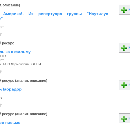
. описание)
Н
 Америка!: Из репертуара группы "Наутилус
с"
ует
 ресурс
Н
узыка к фильму
00 г.
ует
м. М.Ю.Лермонтова : ОННИ
 ресурс (аналит. описание)
Н
-Лабрадор
ует
 ресурс (аналит. описание)
Н
ое письмо