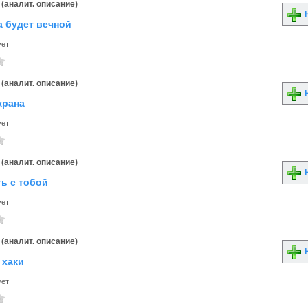
(аналит. описание)
Н
а будет вечной
ует
(аналит. описание)
Н
крана
ует
(аналит. описание)
Н
ть с тобой
ует
(аналит. описание)
Н
 хаки
ует