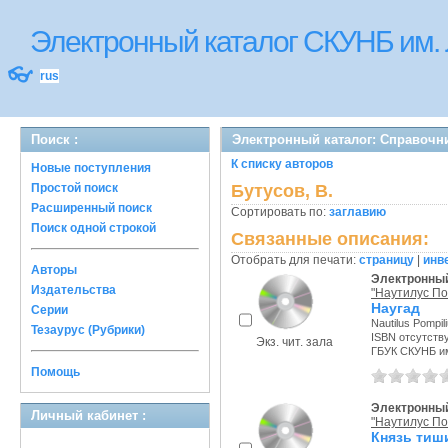
Электронный каталог СКУНБ им.
👓
rus
Поиск :
Электронный каталог: Справочн
К списку авторов
Новые поступления
Простой поиск
Бутусов, В.
Расширенный поиск
Сортировать по:
заглавию
Поиск одной строкой
Связанные описания:
Отобрать для печати:
страницу
|
инв
Авторы
Электронный
Издательства
"Наутилус По
Наугад
Серии
Nautilus Pompil
Тезаурус (Рубрики)
ISBN отсутств
Экз. чит. зала
ГБУК СКУНБ и
Помощь
Электронный
Личный кабинет :
"Наутилус По
Князь тиш