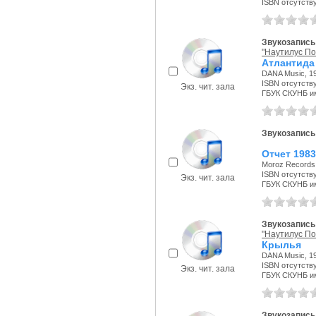
ISBN отсутств
Звукозапись
"Наутилус По
Атлантида
DANA Music, 19
ISBN отсутств
Экз. чит. зала
ГБУК СКУНБ и
Звукозапись
Отчет 1983
Moroz Records,
ISBN отсутств
Экз. чит. зала
ГБУК СКУНБ и
Звукозапись
"Наутилус По
Крылья
DANA Music, 19
ISBN отсутств
Экз. чит. зала
ГБУК СКУНБ и
Звукозапись