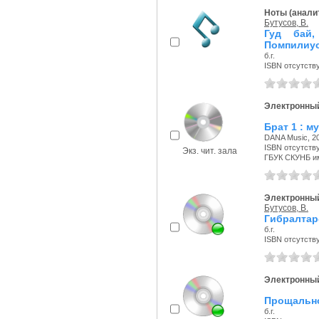
Ноты (аналит
Бутусов, В.
Гуд бай,
Помпилиу
б.г.
ISBN отсутств
Электронный
Брат 1 : м
DANA Music, 20
ISBN отсутств
Экз. чит. зала
ГБУК СКУНБ и
Электронный
Бутусов, В.
Гибралтар
б.г.
ISBN отсутств
Электронный
Прощальн
б.г.