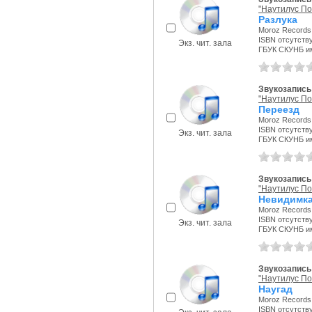
"Наутилус По
Разлука
Moroz Records,
ISBN отсутств
Экз. чит. зала
ГБУК СКУНБ и
Звукозапись
"Наутилус По
Переезд
Moroz Records,
ISBN отсутств
Экз. чит. зала
ГБУК СКУНБ и
Звукозапись
"Наутилус По
Невидимк
Moroz Records,
ISBN отсутств
Экз. чит. зала
ГБУК СКУНБ и
Звукозапись
"Наутилус По
Наугад
Moroz Records,
ISBN отсутств