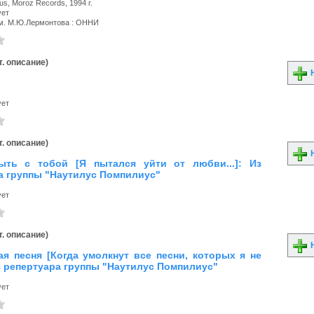
ius, Moroz Records, 1994 г.
ует
м. М.Ю.Лермонтова : ОННИ
. описание)
Н
ует
. описание)
Н
ыть с тобой [Я пытался уйти от любви...]: Из
а группы "Наутилус Помпилиус"
ует
. описание)
Н
я песня [Когда умолкнут все песни, которых я не
Из репертуара группы "Наутилус Помпилиус"
ует