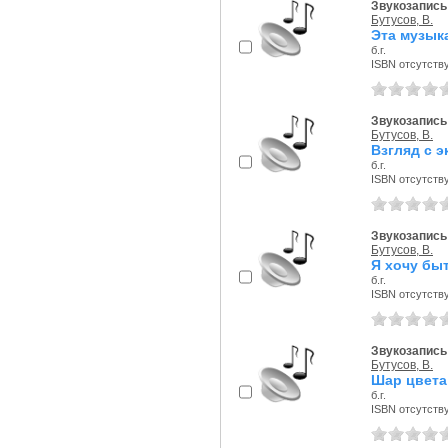
Звукозапись 
Бутусов, В.
Эта музык
б.г.
ISBN отсутств
Звукозапись 
Бутусов, В.
Взгляд с э
б.г.
ISBN отсутств
Звукозапись 
Бутусов, В.
Я хочу бы
б.г.
ISBN отсутств
Звукозапись 
Бутусов, В.
Шар цвета
б.г.
ISBN отсутств