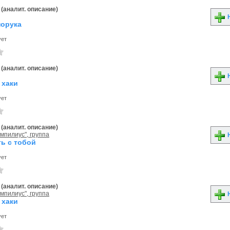
(аналит. описание)
Н
порука
ует
(аналит. описание)
Н
 хаки
ует
(аналит. описание)
мпилиус", группа
Н
ть с тобой
ует
(аналит. описание)
мпилиус", группа
Н
 хаки
ует