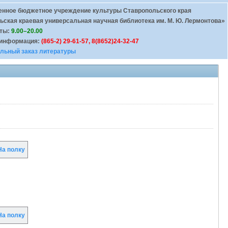
енное бюджетное учреждение культуры Ставропольского края
ьская краевая универсальная научная библиотека им. М. Ю. Лермонтова»
оты:
9.00–20.00
 информация:
(865-2) 29-61-57, 8(8652)24-32-47
льный заказ литературы
а полку
а полку