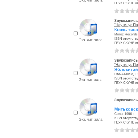
Экз. чит. зала
ГБУК СКУНБ и
Звукозапись
"Наутилус По
Князь тиш
Moroz Records,
ISBN отсутств
Экз. чит. зала
ГБУК СКУНБ и
Звукозапись
"Наутилус По
Яблокитай
DANA Music, 19
ISBN отсутств
Экз. чит. зала
ГБУК СКУНБ и
Звукозапись
Митьковск
Союз, 1996 г.
ISBN отсутств
Экз. чит. зала
ГБУК СКУНБ и