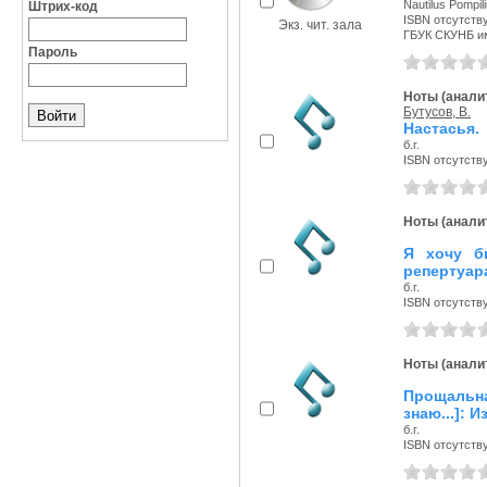
Nautilus Pompil
Штрих-код
ISBN отсутств
Экз. чит. зала
ГБУК СКУНБ и
Пароль
Ноты (аналит
Бутусов, В.
Настасья.
б.г.
ISBN отсутств
Ноты (аналит
Я хочу б
репертуар
б.г.
ISBN отсутств
Ноты (аналит
Прощальна
знаю...]: 
б.г.
ISBN отсутств