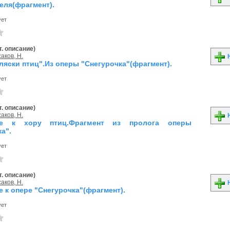
еля(фрагмент).
ует
. описание)
аков, Н.
Н
ляски птиц".Из оперы "Снегурочка"(фрагмент).
ует
. описание)
аков, Н.
Н
ие к хору птиц.Фрагмент из пролога оперы
а".
ует
. описание)
аков, Н.
Н
 к опере "Снегурочка"(фрагмент).
ует