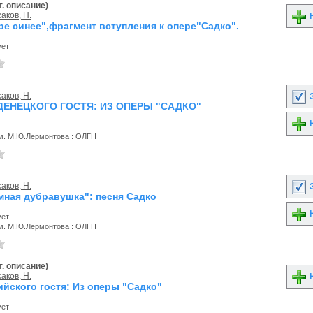
. описание)
аков, Н.
Н
ре синее",фрагмент вступления к опере"Садко".
ует
аков, Н.
З
ДЕНЕЦКОГО ГОСТЯ: ИЗ ОПЕРЫ "САДКО"
Н
м. М.Ю.Лермонтова : ОЛГН
аков, Н.
З
емная дубравушка": песня Садко
Н
ует
м. М.Ю.Лермонтова : ОЛГН
. описание)
аков, Н.
Н
ийского гостя: Из оперы "Садко"
ует