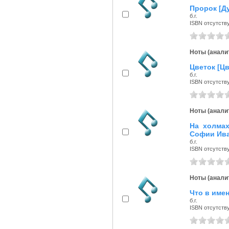
Пророк [Д
б.г.
ISBN отсутств
Ноты (аналит
Цветок [Цв
б.г.
ISBN отсутств
Ноты (аналит
На холмах
Софии Ив
б.г.
ISBN отсутств
Ноты (аналит
Что в имен
б.г.
ISBN отсутств