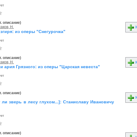
ует
. описание)
аков, Н.
Н
згиря: из оперы "Снегурочка"
ует
. описание)
аков, Н.
Н
и ария Грязного: из оперы "Царская невеста"
ует
. описание)
Н
 ли зверь в лесу глухом...]: Станиславу Ивановичу
ует
. описание)