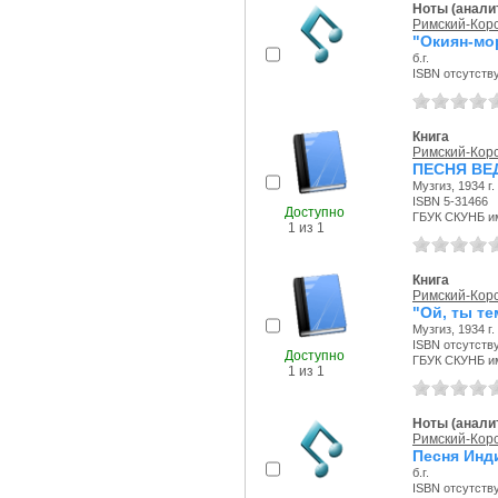
Ноты (аналит
Римский-Корс
"Окиян-мо
б.г.
ISBN отсутств
Книга
Римский-Корс
ПЕСНЯ ВЕ
Музгиз, 1934 г.
ISBN 5-31466
Доступно
ГБУК СКУНБ и
1 из 1
Книга
Римский-Корс
"Ой, ты т
Музгиз, 1934 г.
ISBN отсутств
Доступно
ГБУК СКУНБ и
1 из 1
Ноты (аналит
Римский-Корс
Песня Инд
б.г.
ISBN отсутств