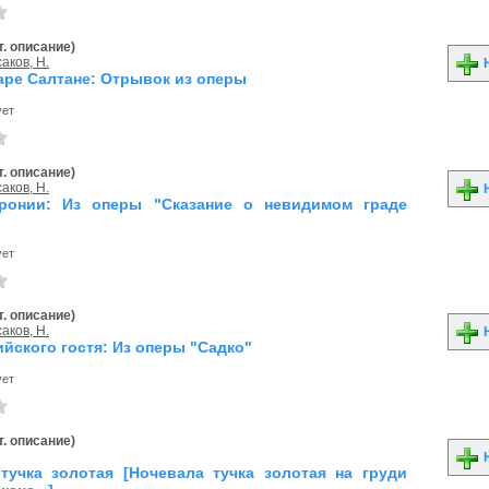
. описание)
аков, Н.
Н
царе Салтане: Отрывок из оперы
ует
. описание)
аков, Н.
Н
ронии: Из оперы "Сказание о невидимом граде
ует
. описание)
аков, Н.
Н
йского гостя: Из оперы "Садко"
ует
. описание)
Н
тучка золотая [Ночевала тучка золотая на груди