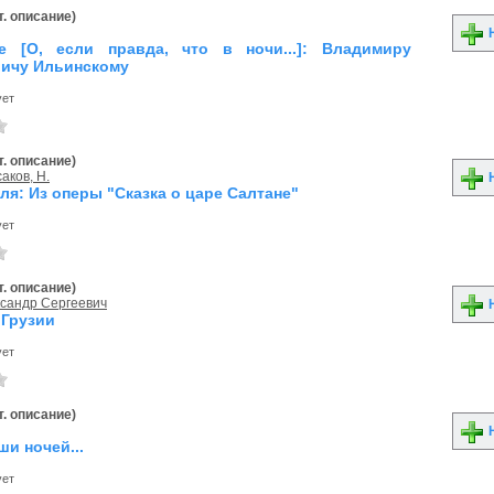
. описание)
Н
е [О, если правда, что в ночи...]: Владимиру
ичу Ильинскому
ует
. описание)
аков, Н.
Н
ля: Из оперы "Сказка о царе Салтане"
ует
. описание)
ксандр Сергеевич
Н
 Грузии
ует
. описание)
Н
ши ночей...
ует