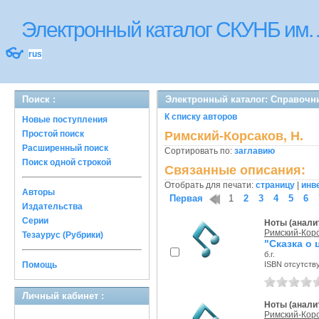
Электронный каталог СКУНБ им.
👓
rus
Поиск :
Электронный каталог: Справочн
К списку авторов
Новые поступления
Простой поиск
Римский-Корсаков, Н.
Расширенный поиск
Сортировать по:
заглавию
Поиск одной строкой
Связанные описания:
Отобрать для печати:
страницу
|
инв
Авторы
Первая
1
2
3
4
5
6
Издательства
Серии
Ноты (аналит
Римский-Корс
Тезаурус (Рубрики)
"Сказка о 
б.г.
Помощь
ISBN отсутств
Личный кабинет :
Ноты (аналит
Римский-Корс