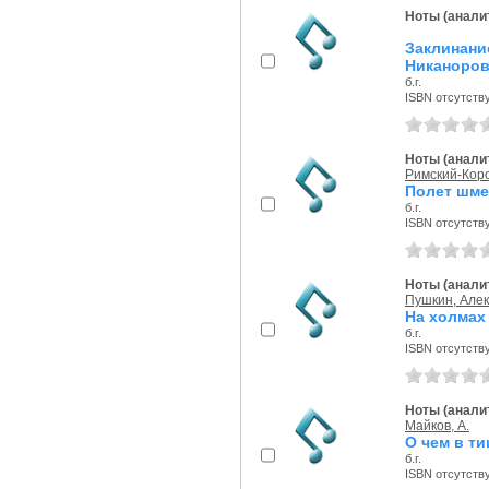
Ноты (аналит
Заклинани
Никаноров
б.г.
ISBN отсутств
Ноты (аналит
Римский-Корс
Полет шме
б.г.
ISBN отсутств
Ноты (аналит
Пушкин, Але
На холмах
б.г.
ISBN отсутств
Ноты (аналит
Майков, А.
О чем в ти
б.г.
ISBN отсутств