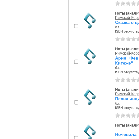
Ноты (аналит
Римский-Корс
Сказка о 
б.г.
ISBN отсутств
Ноты (аналит
Римский-Корс
Ария Фев
Китеже"
б.г.
ISBN отсутств
Ноты (аналит
Римский-Корс
Песня инди
б.г.
ISBN отсутств
Ноты (аналит
Ночевала 