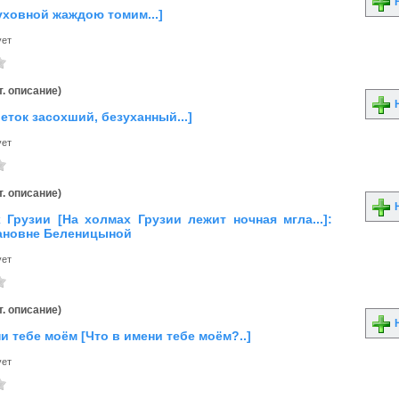
Н
уховной жаждою томим...]
ует
. описание)
Н
еток засохший, безуханный...]
ует
. описание)
Н
 Грузии [На холмах Грузии лежит ночная мгла...]:
ановне Беленицыной
ует
. описание)
Н
и тебе моём [Что в имени тебе моём?..]
ует