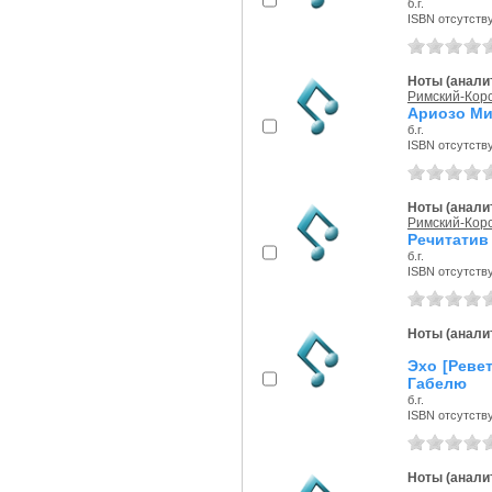
б.г.
ISBN отсутств
Ноты (аналит
Римский-Корс
Ариозо Ми
б.г.
ISBN отсутств
Ноты (аналит
Римский-Корс
Речитатив 
б.г.
ISBN отсутств
Ноты (аналит
Эхо [Ревет
Габелю
б.г.
ISBN отсутств
Ноты (аналит