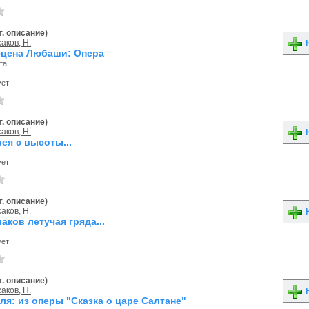
. описание)
аков, Н.
Н
сцена Любаши: Опера
та
ует
. описание)
аков, Н.
Н
вея с высоты...
ует
. описание)
аков, Н.
Н
аков летучая гряда...
ует
. описание)
аков, Н.
Н
ля: из оперы "Сказка о царе Салтане"