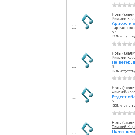
Ноты (аналит
Римский-Корс
Ариозо и 
Царская невес
б.г.
ISBN отсутств
Ноты (аналит
Римский-Корс
Не ветер, 
б.г.
ISBN отсутств
Ноты (аналит
Римский-Корс
Редеет обл
б.г.
ISBN отсутств
Ноты (аналит
Римский-Корс
Полёт шме