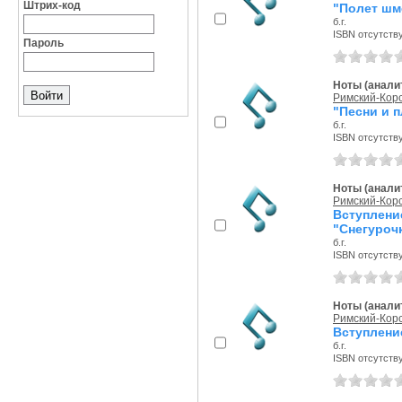
Штрих-код
"Полет шм
б.г.
ISBN отсутств
Пароль
Ноты (аналит
Римский-Корс
"Песни и п
б.г.
ISBN отсутств
Ноты (аналит
Римский-Корс
Вступлен
"Снегурочк
б.г.
ISBN отсутств
Ноты (аналит
Римский-Корс
Вступление
б.г.
ISBN отсутств