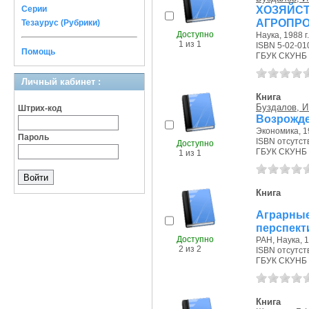
ХОЗЯ
Серии
АГРОПР
Тезаурус (Рубрики)
Доступно
Наука, 1988 г.
1 из 1
ISBN 5-02-01
Помощь
ГБУК СКУНБ 
Личный кабинет :
Книга
Буздалов, И
Штрих-код
Возрожде
Экономика, 19
Пароль
ISBN отсутст
Доступно
ГБУК СКУНБ 
1 из 1
Книга
Аграрные
перспект
Доступно
РАН, Наука, 1
2 из 2
ISBN отсутст
ГБУК СКУНБ 
Книга