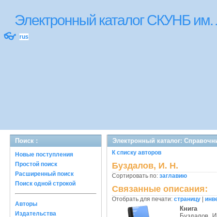
Электронный каталог СКУНБ им.
👓
rus
Поиск :
Электронный каталог: Справочн
К списку авторов
Новые поступления
Простой поиск
Буздалов, И. Н.
Расширенный поиск
Сортировать по:
заглавию
Поиск одной строкой
Связанные описания:
Отобрать для печати:
страницу
|
инв
Авторы
Книга
Издательства
Буздалов, И