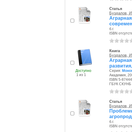
Статья
Буздалов, И
Аграрн
современ
б.г.
ISBN отсутст
Книга
Буздалов, И
Аграрная
развития
Доступно
Серия:
Моно
1 из 1
Академия, 200
ISBN 5-87444
ГБУК СКУНБ 
Статья
Буздалов, И
Проблем
агропрод
б.г.
ISBN отсутст