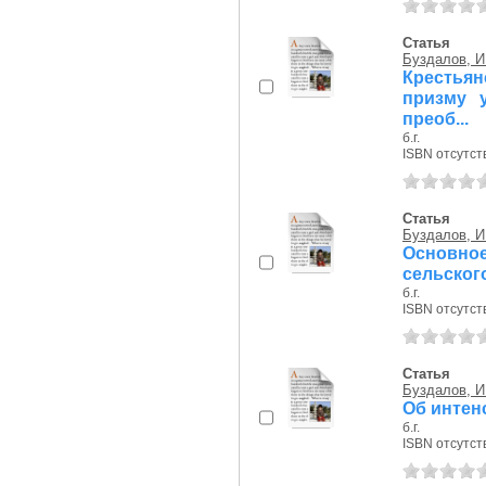
Статья
Буздалов, И
Крестья
призму 
преоб...
б.г.
ISBN отсутст
Статья
Буздалов, И
Основно
сельског
б.г.
ISBN отсутст
Статья
Буздалов, И
Об интен
б.г.
ISBN отсутст