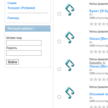
Серии
Ноты (аналит
Тезаурус (Рубрики)
Букет [Я б
б.г.
Помощь
ISBN отсутств
Личный кабинет :
Ноты (аналит
Штрих-код
Океан [Вет
б.г.
ISBN отсутств
Пароль
Ноты (аналит
Барыкин, А.
Океан [Вет
б.г.
ISBN отсутств
Ноты (аналит
Осенний па
б.г.
ISBN отсутств