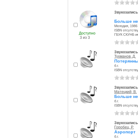
Звукозапись
Больше не
Мелодия, 1986 
ISBN отсутств
Доступно
ГБУК СКУНБ и
3 из 3
Звукозапись 
Тухманов, Д.
Потерянны
б.г.
ISBN отсутств
Звукозапись 
Матецкий, В.
Больше не
б.г.
ISBN отсутств
Звукозапись 
Горобец, Р.
Аэропорт
б.г.