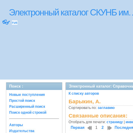
Электронный каталог СКУНБ им.
👓
rus
Поиск :
Электронный каталог: Справочн
К списку авторов
Новые поступления
Простой поиск
Барыкин, А.
Расширенный поиск
Сортировать по:
заглавию
Поиск одной строкой
Связанные описания:
Отобрать для печати:
страницу
|
инв
Авторы
Первая
1
2
Последн
Издательства