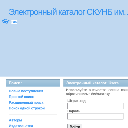
Электронный каталог СКУНБ им.
👓
rus
Поиск :
Электронный каталог: Users
Используйте в качестве логина ваш
Новые поступления
обратившись в библиотеку.
Простой поиск
Штрих-код
Расширенный поиск
Поиск одной строкой
Пароль
Авторы
Издательства