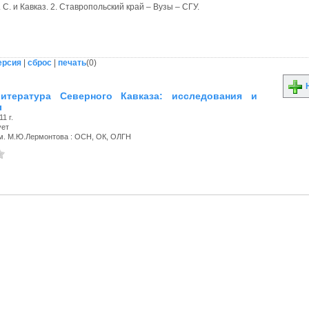
 С. и Кавказ. 2. Ставропольский край – Вузы – СГУ.
ерсия
|
сброс
|
печать
(
0
)
Н
литература Северного Кавказа: исследования и
ы
1 г.
ует
м. М.Ю.Лермонтова : ОСН, ОК, ОЛГН