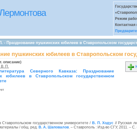
Государств
 Лермонтова
«Ставропол
Режим раб
Контактная
Предварите
 П. - Празднование пушкинских юбилеев в Ставропольском государс
ование пушкинских юбилеев в Ставропольском гос
т. описание)
 В. П.
Н
литература Северного Кавказа: Празднование
их юбилеев в Ставропольском государственном
ете
ует
 Ставропольском государственном университете /
В. П. Ходус
// Русская л
материалы / общ. ред.
В. А. Шаповалов
. – Ставрополь : Изд-во СГУ, 2011. – С. 