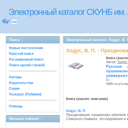
Электронный каталог СКУНБ им.
👓
rus
Поиск :
Электронный каталог: Ходус, В.
Новые поступления
Ходус, В. П. - Праздн
Простой поиск
Книга (анали
Расширенный поиск
Автор:
Ходус,
Поиск одной строкой
Русская 
пушкинск
университ
Авторы
б.г.
Издательства
ISBN отсутств
Серии
Тезаурус (Рубрики)
Книга (аналит. описание)
Помощь
Ходус, В. П.
Празднование пушкинских юбилеев в
Личный кабинет :
Северного Кавказа : исследования и 