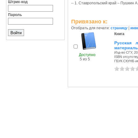
Штрих-код
-- 1. Ставропольский край – Пушкин А.
Пароль
Привязано к:
Отобрать для печати:
страницу
|
инв
Книга
Русская 
материал
Изд-во СГУ, 201
Доступно
ISBN отсутств
5 из 5
ГБУК СКУНБ и