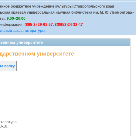
енное бюджетное учреждение культуры Ставропольского края
ьская краевая универсальная научная библиотека им. М. Ю. Лермонтова»
оты:
9.00–20.00
 информация:
(865-2) 29-61-57, 8(8652)24-32-47
льный заказ литературы
твенном университете
ударственном университете
а полку
итература
8-18.