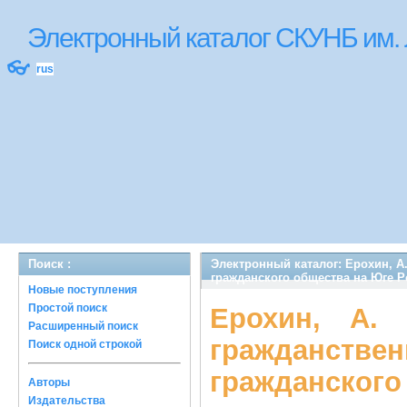
Электронный каталог СКУНБ им.
👓
rus
Поиск :
Электронный каталог: Ерохин, А
гражданского общества на Юге Ро
Новые поступления
Простой поиск
Ерохин, А.
Расширенный поиск
гражданст
Поиск одной строкой
гражданског
Авторы
Издательства