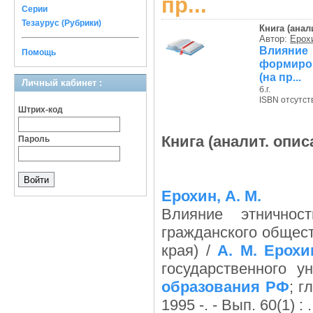
пр...
Серии
Тезаурус (Рубрики)
Книга (анал
Автор:
Ерохи
Влияние
Помощь
формиров
(на пр...
Личный кабинет :
б.г.
ISBN отсутст
Штрих-код
Книга (аналит. опис
Пароль
Ерохин, А. М.
Влияние этничнос
гражданского общес
края) /
А. М. Ерохи
государственного у
образования РФ
; г
1995 -. - Вып. 60(1) : 