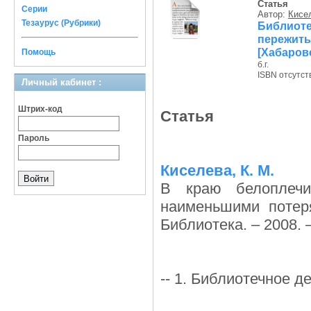
Статья
Серии
Автор:
Кисел
Тезаурус (Рубрики)
Библиот
пережит
[Хабаров
Помощь
б.г.
ISBN отсутст
Личный кабинет :
Штрих-код
Статья
Пароль
Киселева, К. М.
В краю белоплеч
наименьшими потер
Библиотека. – 2008. –
-- 1. Библиотечное 