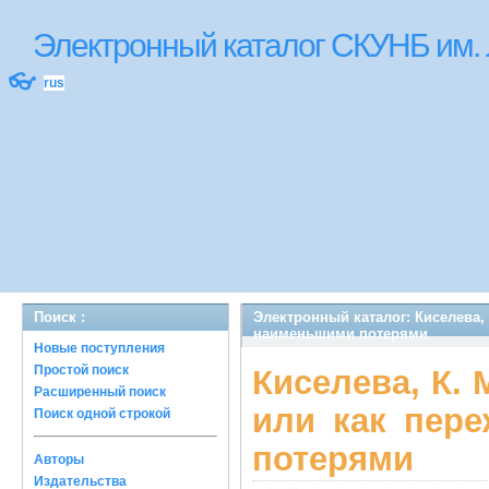
Электронный каталог СКУНБ им.
👓
rus
Поиск :
Электронный каталог: Киселева,
наименьшими потерями
Новые поступления
Простой поиск
Киселева, К. 
Расширенный поиск
или как пер
Поиск одной строкой
потерями
Авторы
Издательства