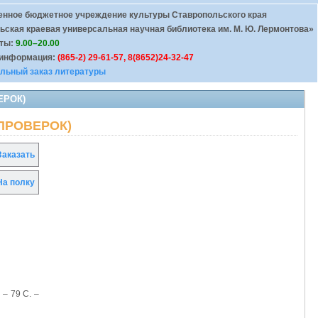
енное бюджетное учреждение культуры Ставропольского края
ьская краевая универсальная научная библиотека им. М. Ю. Лермонтова»
оты:
9.00–20.00
 информация:
(865-2) 29-61-57, 8(8652)24-32-47
льный заказ литературы
ЕРОК)
 ПРОВЕРОК)
аказать
а полку
 – 79 С. –