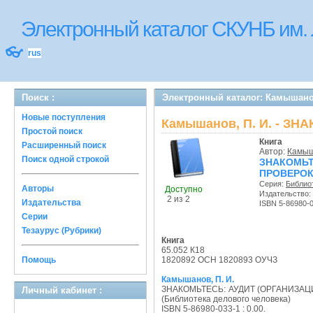
Электронный каталог СКУНБ им.
👓
rus
Поиск :
Электронный каталог: Камышан
Новые поступления
Камышанов, П. И. - З
Простой поиск
Книга
Расширенный поиск
Автор:
Камыш
Поиск одной строкой
ЗНАКОМЬ
ПРОВЕРОК
Серия:
Библио
Авторы
Доступно
Издательство:
2 из 2
Издательства
ISBN 5-86980-
Серии
Тезаурус (Рубрики)
Книга
65.052 К18
Помощь
1820892 ОСН 1820893 ОУЧЗ
Камышанов, П. И.
ЗНАКОМЬТЕСЬ: АУДИТ (ОРГАНИЗАЦ
Личный кабинет :
(Библиотека делового человека)
ISBN 5-86980-033-1 : 0.00.