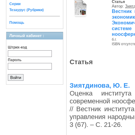
Статья
Серии
Автор:
Зият
Тезаурус (Рубрики)
Вестник 
экономи
Экономи
Помощь
систем
ноосфер
Личный кабинет :
б.г.
ISBN отсутст
Штрих-код
Пароль
Статья
Зиятдинова, Ю. Е.
Оценка институт
современной ноосфе
// Вестник институ
управления народным
3 (67). – С. 21-26.