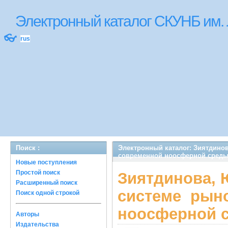
Электронный каталог СКУНБ им.
👓
rus
Поиск :
Электронный каталог: Зиятдинов
современной ноосферной сред
Новые поступления
Простой поиск
Зиятдинова, Ю
Расширенный поиск
системе рын
Поиск одной строкой
ноосферной 
Авторы
Издательства