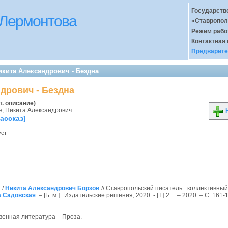
Государств
 Лермонтова
«Ставропол
Режим раб
Контактная
Предварите
икита Александрович - Бездна
дрович - Бездна
т. описание)
в, Никита Александрович
Н
рассказ]
ует
 /
Никита Александрович Борзов
// Ставропольский писатель : коллективный
а Садовская
. – [Б. м.] : Издательские решения, 2020. - [Т.] 2 : . – 2020. – С. 161-
твенная литература – Проза.