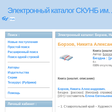
Электронный каталог СКУНБ им.
👓
rus
Поиск :
Электронный каталог: Борзов, Н
Новые поступления
Борзов, Никита Алексан
Простой поиск
Книга (анали
Расширенный поиск
Автор:
Борзо
Поиск одной строкой
Бездна : [
б.г.
ISBN отсутств
Авторы
Издательства
Серии
Книга (аналит. описание)
Тезаурус (Рубрики)
Борзов, Никита Александрович.
Бездна : [рассказ] : [биограф. справка]
Помощь
[16+] / составитель
Елена Евгеньевн
Личный кабинет :
-- 1. Ставропольский край – Художес