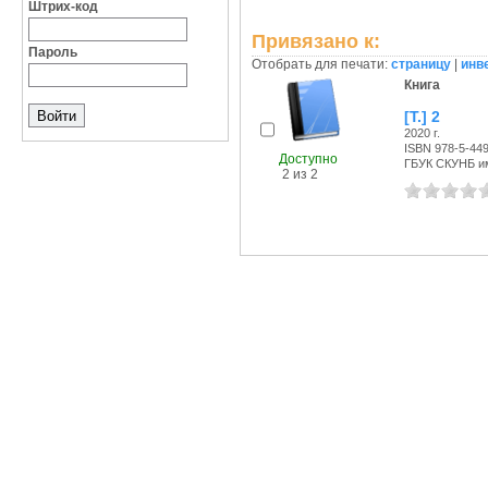
Штрих-код
Привязано к:
Пароль
Отобрать для печати:
страницу
|
инв
Книга
[Т.] 2
2020 г.
ISBN 978-5-449
Доступно
ГБУК СКУНБ им
2 из 2