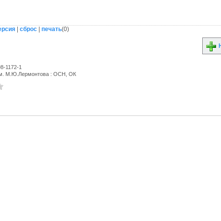
ерсия
|
сброс
|
печать
(
0
)
Н
8-1172-1
. М.Ю.Лермонтова : ОСН, ОК