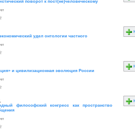
истический поворот к пост(не)человеческому
ует
Н
экономический удел онтологии частного
ует
Н
ция» и цивилизационная эволюция России
ует
.
Н
одный философский конгресс как пространство
бщения
ует