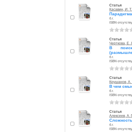
Статья
Касавин, И. Т.
Парадигма
б.г.
ISBN отсутств
Статья
Черткова, Е. 
В поиск
(размышле
б.г.
ISBN отсутств
Статья
Крушанов, А. 
В чем смы
б.г.
ISBN отсутств
Статья
Алексеев, А. 
Сложность
б.г.
ISBN отсутств