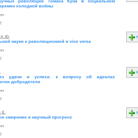
аучных революций Томаса Куна в социальном
 времен холодной войны
ует
 А. Ю.
Н
ьной науки к революционной и vice versa
ует
.
Н
ез удачи и успеха: к вопросу об идеалах
огии добродетели
ует
. Е.
Н
ое смирение и научный прогресс
ует