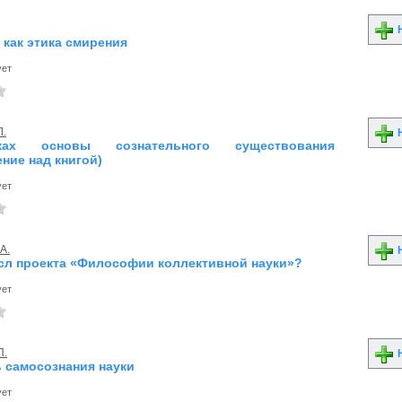
Н
 как этика смирения
ует
Л.
Н
ах основы сознательного существования
ние над книгой)
ует
А.
Н
сл проекта «Философии коллективной науки»?
ует
П.
Н
 самосознания науки
ует