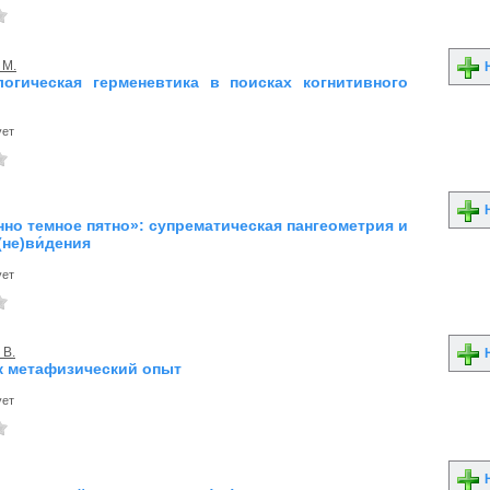
 М.
Н
огическая герменевтика в поисках когнитивного
ует
Н
но темное пятно»: супрематическая пангеометрия и
не)ви́дения
ует
 В.
Н
к метафизический опыт
ует
Н