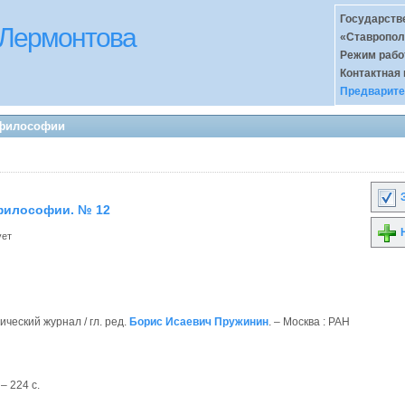
Государств
 Лермонтова
«Ставропол
Режим раб
Контактная
Предварите
 философии
З
философии. № 12
Н
ует
ческий журнал / гл. ред.
Борис Исаевич Пружинин
. – Москва : РАН
– 224 с.