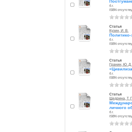
Постгуман
б.г.
ISBN отсутств
Статья
Кузин, И. В.
Политико-
б.г.
ISBN отсутств
Статья
Гранин, Ю. Д.
«Цивилиза
б.г.
ISBN отсутств
Статья
Щедрина, Т. Г
Междунар
личного о
б.г.
ISBN отсутств