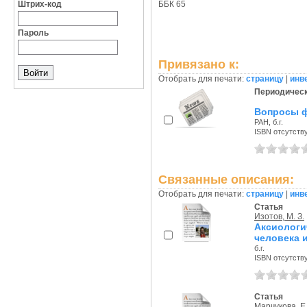
Штрих-код
ББК 65
Пароль
Привязано к:
Отобрать для печати:
страницу
|
инв
Периодическ
Вопросы ф
РАН, б.г.
ISBN отсутств
Связанные описания:
Отобрать для печати:
страницу
|
инв
Статья
Изотов, М. З.
Аксиолог
человека 
б.г.
ISBN отсутств
Статья
Марчукова, Е.