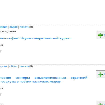
ерсия
|
сброс
|
печать
(
0
)
ое издание
Н
илософии: Научно-теоретический журнал
ует
ерсия
|
сброс
|
печать
(
0
)
Н
ические векторы смысложизненных стратегий
и социума в поэзии казахских жырау
ует
 С.