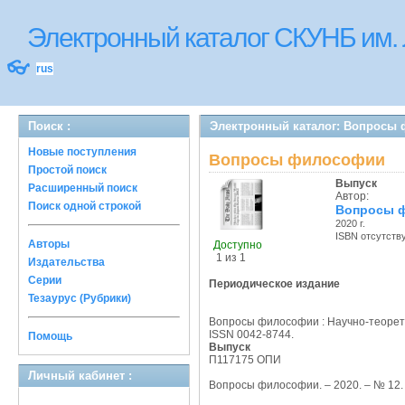
Электронный каталог СКУНБ им.
👓
rus
Поиск :
Электронный каталог: Вопросы
Новые поступления
Вопросы философии
Простой поиск
Выпуск
Расширенный поиск
Автор:
Поиск одной строкой
Вопросы 
2020 г.
ISBN отсутств
Авторы
Доступно
1 из 1
Издательства
Серии
Периодическое издание
Тезаурус (Рубрики)
Вопросы философии : Научно-теорети
ISSN 0042-8744.
Помощь
Выпуск
П117175 ОПИ
Личный кабинет :
Вопросы философии. – 2020. – № 12. 