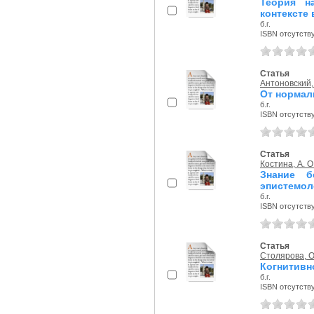
Теория н
контексте
б.г.
ISBN отсутств
Статья
Антоновский,
От нормал
б.г.
ISBN отсутств
Статья
Костина, А. О
Знание б
эпистемол
б.г.
ISBN отсутств
Статья
Столярова, О
Когнитивн
б.г.
ISBN отсутств