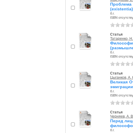
Проблема 
(existentia
б.г.
ISBN отсутств
Статья
Татаренко, Н.
Философ
(размышлен
б.г.
ISBN отсутств
Статья
Цыганков, А. 
Великая О
эмиграции:
б.г.
ISBN отсутств
Статья
Черняев, А. В
Перед лиц
философов
б.г.