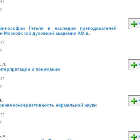
ует
Н
философии Гегеля в наследии преподавателей
 Московской духовной академии XIX в.
ует
. Л.
Н
интерпретации и понимании
ует
В.
Н
нная консервативность нормальной науки
ует
. А.
Н