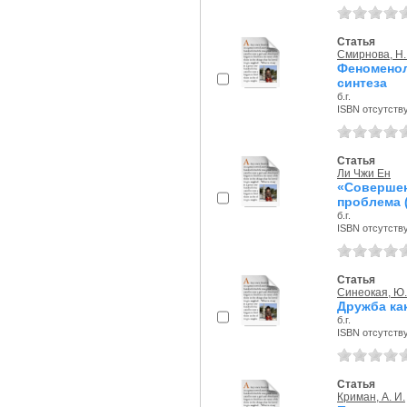
Статья
Смирнова, Н.
Феноменол
синтеза
б.г.
ISBN отсутств
Статья
Ли Чжи Ен
«Совершен
проблема (
б.г.
ISBN отсутств
Статья
Синеокая, Ю.
Дружба ка
б.г.
ISBN отсутств
Статья
Криман, А. И.