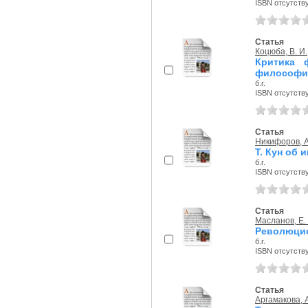
ISBN отсутств
Статья
Коцюба, В. И.
Критика 
философии
б.г.
ISBN отсутств
Статья
Никифоров, А
Т. Кун об 
б.г.
ISBN отсутств
Статья
Масланов, Е. 
Революцио
б.г.
ISBN отсутств
Статья
Аргамакова, А