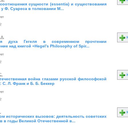
Н
соотношения сущности (essentia) и существования
) у Ф. Суареса в толковании М...
ует
 А.
Н
ия духа Гегеля в современном прочтении
ие над книгой «Hegel’s Philosophy of Spir...
ует
С.
Н
течественная война глазами русской философской
 С. Л. Франк и Б. Б. Беккер
ует
.
Н
ом исторических вызовов: деятельность советских
 в годы Великой Отечественной в...