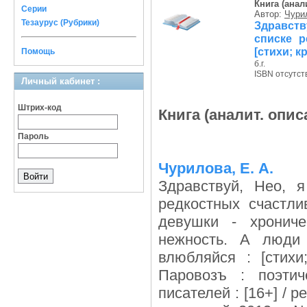
Книга (анал
Серии
Автор:
Чурил
Тезаурус (Рубрики)
Здравств
списке р
[стихи; к
Помощь
б.г.
ISBN отсутст
Личный кабинет :
Штрих-код
Книга (аналит. опис
Пароль
Чурилова, Е. А.
Здравствуй, Нео, 
редкостных счастли
девушки - хрониче
нежность. А люди 
влюбляйся : [стихи
Паровозъ : поэтич
писателей : [16+] / р