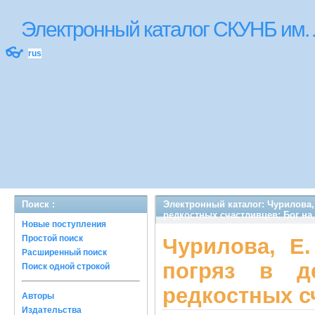
Электронный каталог СКУНБ им.
👓
rus
Поиск :
Электронный каталог: Чурилова, 
редкостных счастливцев; Бог на 
Новые поступления
Простой поиск
Чурилова, Е.
Расширенный поиск
погряз в д
Поиск одной строкой
редкостных сч
Авторы
Издательства