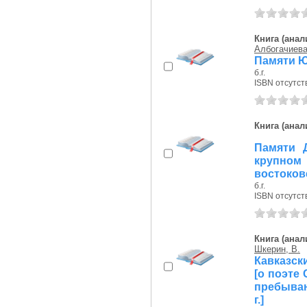
Книга (анал
Албогачиева,
Памяти Ю
б.г.
ISBN отсутст
Книга (анал
Памяти Д
крупно
востокове
б.г.
ISBN отсутст
Книга (анал
Шкерин, В.
Кавказски
[о поэте 
пребыван
г.]