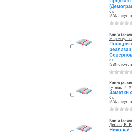
Предкавка
(Демогра
б.г.
ISBN отсутст
Книга (анал
Маремкулов,
Поощрит
реализа
Северном 
б.г.
ISBN отсутст
Книга (анал
Гутнов, Ф. Х
Заметки 
б.г.
ISBN отсутст
Книга (анал
Дегоев, В. В
Николай 