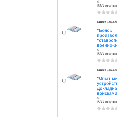
б.г.
ISBN отсутст
Книга (анал
"Боясь 
произв
"ставро
военно-ис
б.г.
ISBN отсутст
Книга (анал
"Опыт ми
устройст
Докладн
войсками 
б.г.
ISBN отсутст