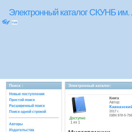
Электронный каталог СКУНБ им.
👓
rus
Поиск :
Электронный каталог:
Новые поступления
Книга
Простой поиск
Автор:
Расширенный поиск
Кавказский
2017 г.
Поиск одной строкой
ISBN 978-5-75
Доступно
1 из 1
Авторы
Издательства