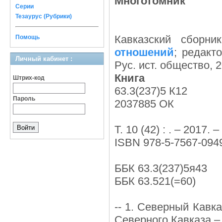
Многотомник
Серии
Тезаурус (Рубрики)
Кавказский сборни
Помощь
отношений
; редакт
Личный кабинет :
Рус. ист. общество, 2
Книга
Штрих-код
63.3(237)5 К12
Пароль
2037885 ОК
Т. 10 (42) : . – 2017. –
ISBN 978-5-7567-0949
ББК 63.3(237)5я43
ББК 63.521(=60)
-- 1. Северный Кавка
Северного Кавказа –