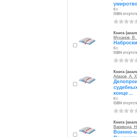
умиротво
б.г.
ISBN отсутст
Книга (анал
Муханов, В.
Наброски 
б.г.
ISBN отсутст
Книга (анал
Абазов, А. Х
Делопро
судебных
конце ...
б.г.
ISBN отсутст
Книга (анал
Варивода, Н
Военно