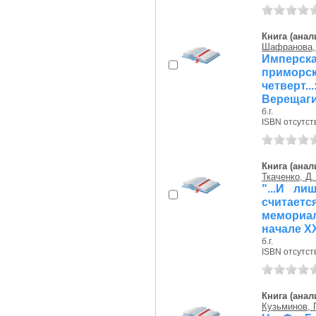
Книга (анал
Шафранова, 
Имперск
приморс
четверт
Верещаг
б.г.
ISBN отсутст
Книга (анал
Ткаченко, Д.
"...И ли
считает
мемориал
начале Х
б.г.
ISBN отсутст
Книга (анал
Кузьминов, 