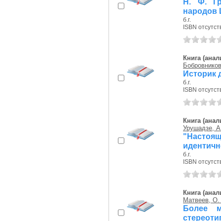
Н. Ф. Г
народов 
б.г.
ISBN отсутст
Книга (анал
Бобровников
Историк 
б.г.
ISBN отсутст
Книга (анал
Урушадзе, А.
"Настоящ
идентичн
б.г.
ISBN отсутст
Книга (анал
Матвеев, О.
Более м
стерео