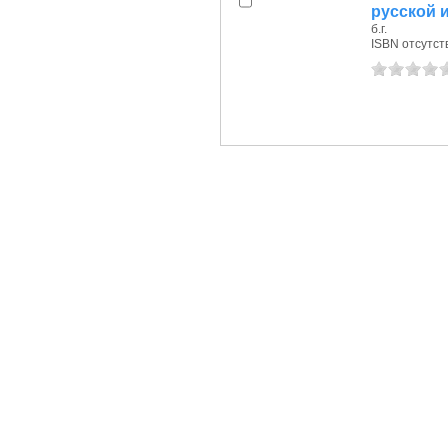
русской 
б.г.
ISBN отсутст