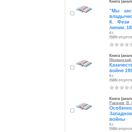
Книга (анал
"Мы зас
владычес
К. Фези
линии, 183
б.г.
ISBN отсутст
Книга (анал
Медвенский,
Казачест
войне 199
б.г.
ISBN отсутст
Книга (анал
Ракачев, В. 
Особенн
Западном
войны
б.г.
ISBN отсутст