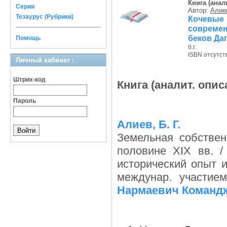
Книга (анал
Серии
Автор:
Алиев
Тезаурус (Рубрики)
Кочевые
совреме
беков Даг
Помощь
б.г.
ISBN отсутст
Личный кабинет :
Штрих-код
Книга (аналит. опис
Пароль
Алиев, Б. Г.
Земельная собствен
половине XIX вв. 
исторический опыт и
междунар. участием
Нармаевич Команд