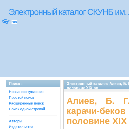
Электронный каталог СКУНБ им.
👓
rus
Поиск :
Электронный каталог: Алиев, Б. Г
половине XIX вв.
Новые поступления
Простой поиск
Алиев, Б. Г
Расширенный поиск
карачи-беко
Поиск одной строкой
половине XIX 
Авторы
Издательства