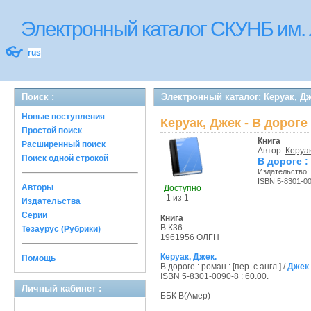
Электронный каталог СКУНБ им.
👓
rus
Поиск :
Электронный каталог: Керуак, Дж
Новые поступления
Керуак, Джек - В дороге
Простой поиск
Книга
Расширенный поиск
Автор:
Керуак
Поиск одной строкой
В дороге : 
Издательство:
ISBN 5-8301-0
Авторы
Доступно
1 из 1
Издательства
Серии
Книга
В К36
Тезаурус (Рубрики)
1961956 ОЛГН
Керуак, Джек.
Помощь
В дороге : роман : [пер. с англ.] /
Джек
ISBN 5-8301-0090-8 : 60.00.
Личный кабинет :
ББК В(Амер)