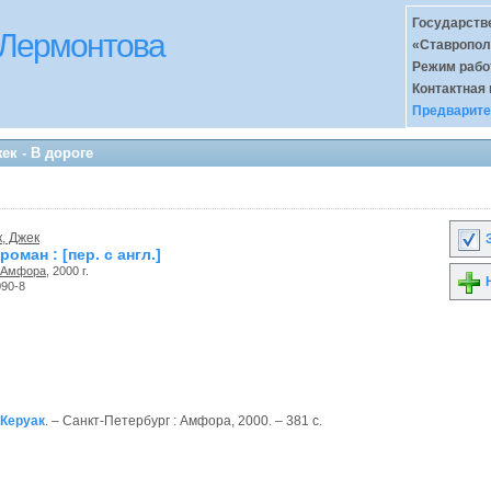
Государств
 Лермонтова
«Ставропол
Режим раб
Контактная
Предварите
ек - В дороге
, Джек
З
роман : [пер. с англ.]
Амфора
, 2000 г.
Н
090-8
 Керуак
. – Санкт-Петербург : Амфора, 2000. – 381 с.