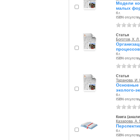
Модели ко
малых фор
б.г.
ISBN отсутств
Статья
Боготов, Х. Л.
Организа
процессов
б.г.
ISBN отсутств
Статья
Таранова, И. 
Основные
эколого-э
б.г.
ISBN отсутств
Книга (анали
Казарова, А. 
Перспекти
б.г.
ISBN отсутств