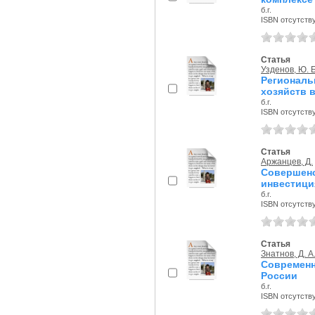
б.г.
ISBN отсутств
Статья
Узденов, Ю. Б
Регионал
хозяйств 
б.г.
ISBN отсутств
Статья
Аржанцев, Д.
Совершенс
инвестици
б.г.
ISBN отсутств
Статья
Знатнов, Д. А
Современн
России
б.г.
ISBN отсутств