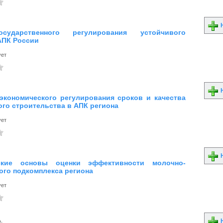
Н
ударственного регулирования устойчивого
АПК России
ует
Н
экономического регулирования сроков и качества
ого строительства в АПК региона
ует
Н
ские основы оценки эффективности молочно-
ого подкомплекса региона
ует
.
Н