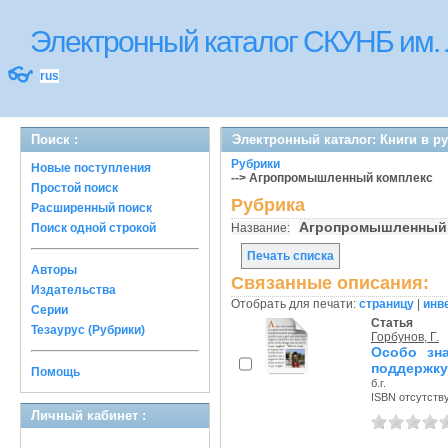
Электронный каталог СКУНБ им.
👓
rus
Поиск :
Электронный каталог: Книги в р
Рубрики
Новые поступления
--> Агропромышленный комплекс
Простой поиск
Рубрика
Расширенный поиск
Агропромышленный
Поиск одной строкой
Название:
Печать списка
Авторы
Связанные описания:
Издательства
Отобрать для печати:
страницу
|
инв
Серии
Статья
Тезаурус (Рубрики)
Горбунов, Г.
Особо зн
поддержку
Помощь
б.г.
ISBN отсутств
Личный кабинет :