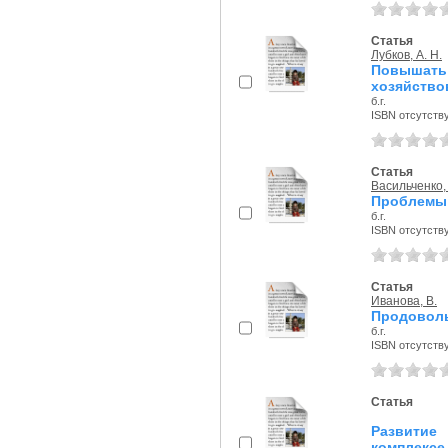
Статья
Лубков, А. Н.
Повышат
хозяйство
б.г.
ISBN отсутств
Статья
Васильченко, 
Проблемы 
б.г.
ISBN отсутств
Статья
Иванова, В.
Продоволь
б.г.
ISBN отсутств
Статья
Развитие
комплексе