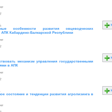
ует
.
Н
ьные особенности развития овцеводческих
в АПК Кабардино-Балкарской Республики
ует
Н
твовать механизм управления государственными
ями в АПК
ует
.
Н
ое состояние и тенденции развития агролизинга в
ует