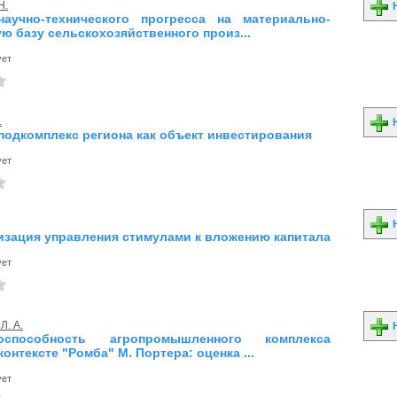
Н.
Н
аучно-технического прогресса на материально-
ю базу сельскохозяйственного произ...
ует
.
Н
подкомплекс региона как объект инвестирования
ует
Н
зация управления стимулами к вложению капитала
ует
Л. А.
Н
тоспособность агропромышленного комплекса
контексте "Ромба" М. Портера: оценка ...
ует