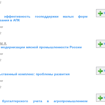
Н
ь эффективность господдержки малых форм
вания в АПК
ует
М. Я.
Н
модернизации мясной промышленности России
ует
Н
ственный комплекс: проблемы развития
ует
Н
 бухгалтерского учета в агропромышленном