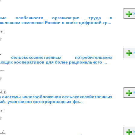
Н
нные особенности организации труда в
шленном комплексе России в свете цифровой тр...
ует
.
Н
е сельскохозяйственных потребительских
ющих кооперативов для более рационального ...
ует
И. В.
Н
 системы налогообложения сельскохозяйственных
ий- участников интегрированных фо...
ует
. Л.
Н