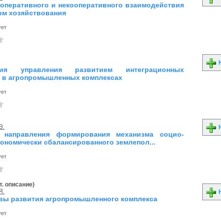
оперативного и некооперативного взаимодействия
м хозяйствования
ует
Н
ция управления развитием интеграционных
 в агропромышленных комплексах
ует
В.
Н
 направления формирования механизма социо-
кономически сбалансированного землепол...
ует
т. описание)
Я.
Н
вы развития агропромышленного комплекса
ует