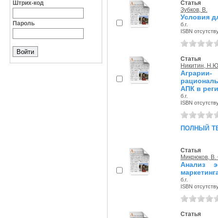
Штрих-код
Статья
Зубков, В.
Условия д
Пароль
б.г.
ISBN отсутств
Статья
Никитин, Н.Ю
Аграрии
рациональ
АПК в рег
б.г.
ISBN отсутств
полный т
Статья
Микрюков, В. 
Анализ э
маркетинг
б.г.
ISBN отсутств
Статья