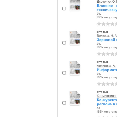
Дудченко, О. 
Влияние н
техническу
б.г.
ISBN отсутств
Статья
Волкова, Н. А
Зерновой 
б.г.
ISBN отсутств
Статья
Архипова, А.
Информати
б.г.
ISBN отсутств
Статья
Кормишкина, 
Конкурен
региона в 
б.г.
ISBN отсутств