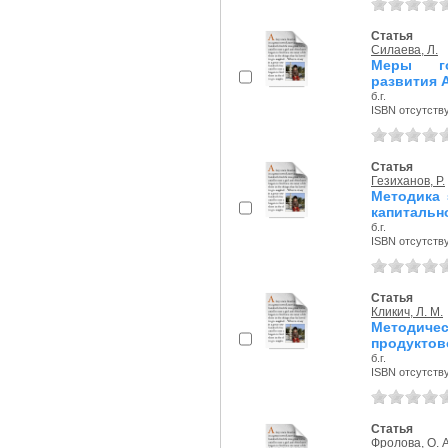
Статья
Силаева, Л.
Меры гос
развития 
б.г.
ISBN отсутств
Статья
Гезиханов, Р.
Методика 
капитальн
б.г.
ISBN отсутств
Статья
Кликич, Л. М.
Методиче
продуктов
б.г.
ISBN отсутств
Статья
Фролова, О. А