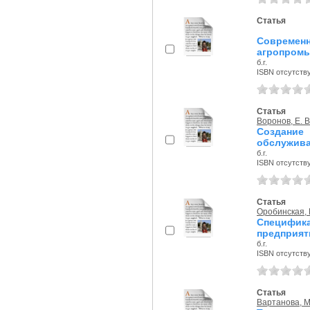
Статья
Совреме
агропромы
б.г.
ISBN отсутств
Статья
Воронов, Е. В
Создани
обслужива
б.г.
ISBN отсутств
Статья
Оробинская, 
Специфика
предприят
б.г.
ISBN отсутств
Статья
Вартанова, М