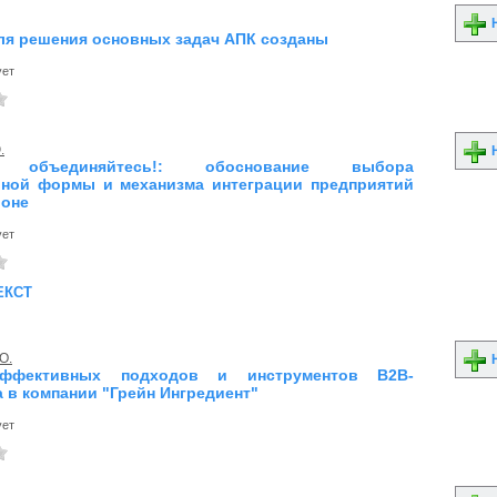
Н
ля решения основных задач АПК созданы
ует
.
Н
- объединяйтесь!: обоснование выбора
ной формы и механизма интеграции предприятий
ионе
ует
екст
О.
Н
ффективных подходов и инструментов B2B-
а в компании "Грейн Ингредиент"
ует