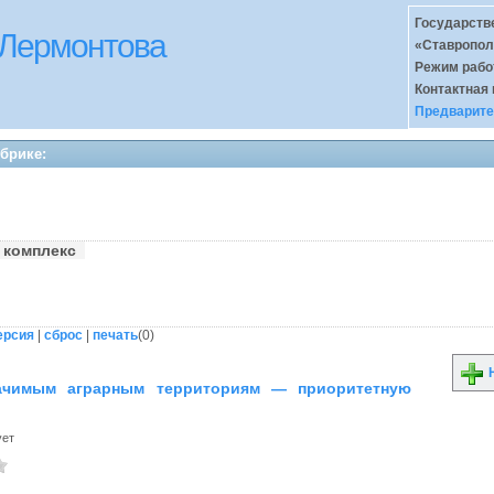
Государств
 Лермонтова
«Ставропол
Режим раб
Контактная
Предварите
убрике:
 комплекс
ерсия
|
сброс
|
печать
(
0
)
Н
ачимым аграрным территориям — приоритетную
ует