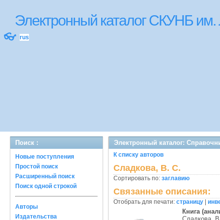
Электронный каталог СКУНБ им.
👓
rus
Поиск :
Электронный каталог: Справочн
К списку авторов
Новые поступления
Простой поиск
Сладкова, В. С.
Расширенный поиск
Сортировать по:
заглавию
Поиск одной строкой
Связанные описания:
Отобрать для печати:
страницу
|
инв
Авторы
Книга (анал
Издательства
Сладкова, В