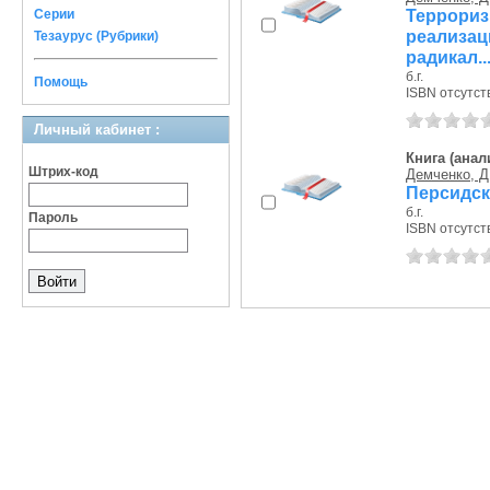
Террори
Серии
реализа
Тезаурус (Рубрики)
радикал..
б.г.
Помощь
ISBN отсутст
Личный кабинет :
Книга (анал
Штрих-код
Демченко, Д
Персидск
б.г.
Пароль
ISBN отсутст