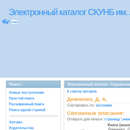
Электронный каталог СКУНБ им.
👓
rus
Поиск :
Электронный каталог: Справочн
К списку авторов
Новые поступления
Простой поиск
Демченко, Д. А.
Расширенный поиск
Сортировать по:
заглавию
Поиск одной строкой
Связанные описания:
Отобрать для печати:
страницу
|
инв
Авторы
Книга (анал
Издательства
Демченко, Д