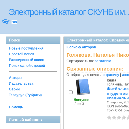
Электронный каталог СКУНБ им.
👓
rus
Поиск :
Электронный каталог: Справочн
К списку авторов
Новые поступления
Простой поиск
Голякова, Наталья Ник
Расширенный поиск
Сортировать по:
заглавию
Поиск одной строкой
Связанные описания:
Отобрать для печати:
страницу
|
инв
Авторы
Книга
Издательства
Голякова, На
Фитбол-аэ
Серии
студент
Тезаурус (Рубрики)
специальн
Доступно
Ставролит, 2016
3 из 3
ISBN 978-5-99
Помощь
ГБУК СКУНБ им
Личный кабинет :