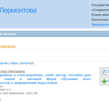
Государств
 Лермонтова
«Ставропол
Режим раб
Контактная
Предварите
ик авторов
олаевна
ерсия
|
сброс
|
печать
(
0
)
талья Николаевна
З
робика и степ-аэробика: учеб.-метод. пособие для
ов очной и заочной форм обучения всех
Н
остей и направлений подготовки
 г.
08017-0-7
. М.Ю.Лермонтова : ОСН, ОК