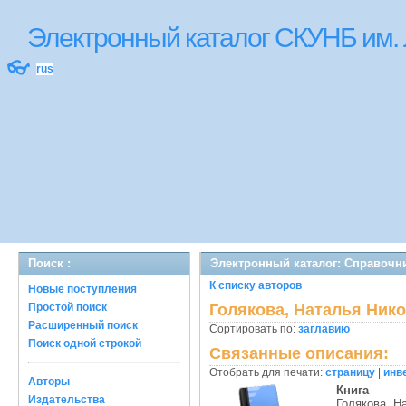
Электронный каталог СКУНБ им.
👓
rus
Поиск :
Электронный каталог: Справочн
К списку авторов
Новые поступления
Простой поиск
Голякова, Наталья Ник
Расширенный поиск
Сортировать по:
заглавию
Поиск одной строкой
Связанные описания:
Отобрать для печати:
страницу
|
инв
Авторы
Книга
Издательства
Голякова, Н