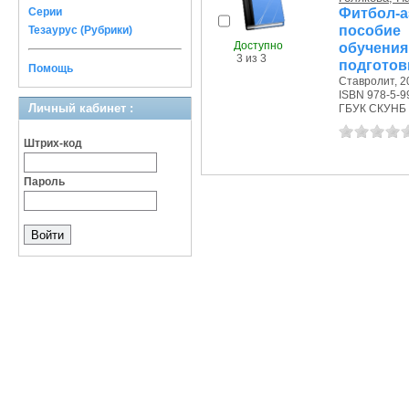
Фитбол-
Серии
пособие
Тезаурус (Рубрики)
Доступно
обучени
3 из 3
подготов
Помощь
Ставролит, 20
ISBN 978-5-9
Личный кабинет :
ГБУК СКУНБ 
Штрих-код
Пароль