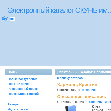
Электронный каталог СКУНБ им.
👓
rus
Поиск :
Электронный каталог: Справочн
К списку авторов
Новые поступления
Простой поиск
Хармель, Кристин
Расширенный поиск
Сортировать по:
заглавию
Поиск одной строкой
Связанные описания:
Отобрать для печати:
страницу
|
инв
Авторы
Книга
Издательства
Хармель, Кр