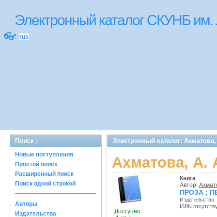
Электронный каталог СКУНБ им.
👓
rus
Поиск :
Электронный каталог: Ахматова,
Новые поступления
Ахматова, А.
Простой поиск
Расширенный поиск
Книга
Поиск одной строкой
Автор:
Ахмато
ПРОЗА ; П
Издательство:
Авторы
ISBN отсутств
Доступно
Издательства