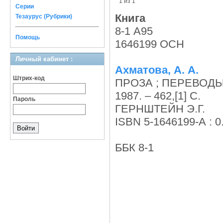
1 из 1
Серии
Книга
Тезаурус (Рубрики)
8-1 A95
Помощь
1646199 ОСН
Личный кабинет :
Ахматова, А. А.
Штрих-код
ПРОЗА ; ПЕРЕВОДЫ :
1987. – 462,[1] C.
Пароль
ГEPHШTEЙH Э.Г.
ISBN 5-1646199-А : 0
ББК 8-1