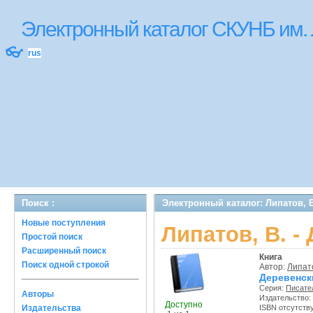
Электронный каталог СКУНБ им.
👓
rus
Поиск :
Электронный каталог: Липатов, В
Новые поступления
Липатов, В. -
Простой поиск
Расширенный поиск
Книга
Поиск одной строкой
Автор:
Липато
Деревенск
Серия:
Писате
Авторы
Издательство:
Доступно
Издательства
ISBN отсутств