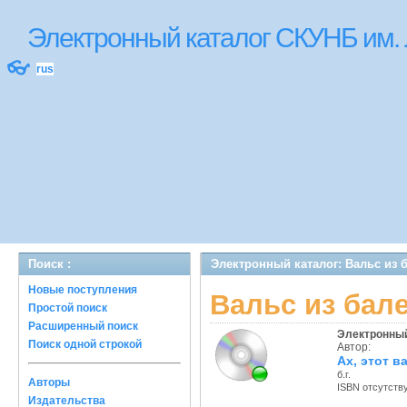
Электронный каталог СКУНБ им.
👓
rus
Поиск :
Электронный каталог: Вальс из 
Новые поступления
Вальс из бал
Простой поиск
Расширенный поиск
Электронный
Поиск одной строкой
Автор:
Ах, этот в
б.г.
Авторы
ISBN отсутств
Издательства