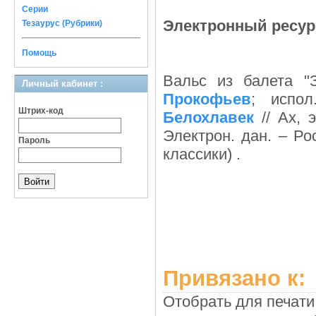
Серии
Электронный ресурс
Тезаурус (Рубрики)
Помощь
Вальс из балета "
Личный кабинет :
Прокофьев
; испо
Штрих-код
Белохлавек
// Ах, 
Электрон. дан. – Ро
Пароль
классики) .
Привязано к:
Отобрать для печати