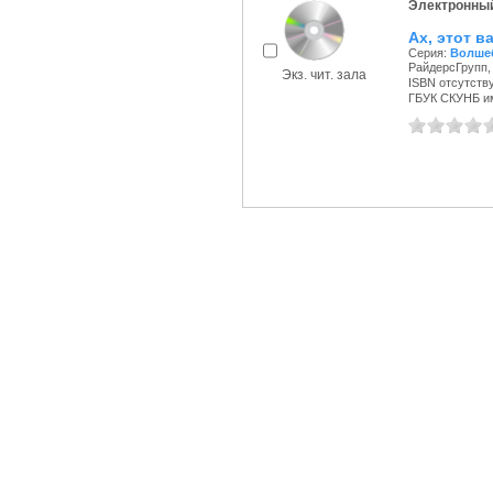
Электронный
Ах, этот в
Серия:
Волшеб
РайдерсГрупп, 
Экз. чит. зала
ISBN отсутств
ГБУК СКУНБ и