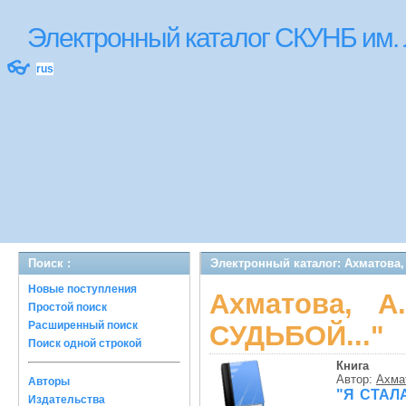
Электронный каталог СКУНБ им.
👓
rus
Поиск :
Электронный каталог: Ахматова,
Новые поступления
Ахматова, 
Простой поиск
Расширенный поиск
СУДЬБОЙ..."
Поиск одной строкой
Книга
Автор:
Ахмат
Авторы
"Я СТАЛ
Издательства