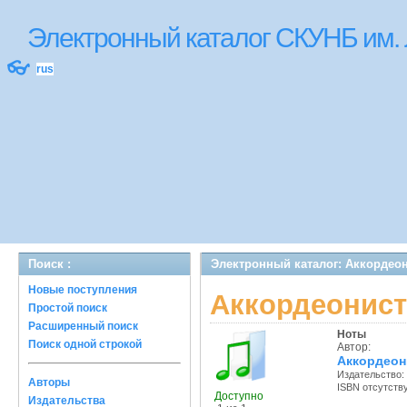
Электронный каталог СКУНБ им.
👓
rus
Поиск :
Электронный каталог: Аккордео
Новые поступления
Аккордеонист
Простой поиск
Расширенный поиск
Ноты
Поиск одной строкой
Автор:
Аккордеон
Издательство:
Авторы
ISBN отсутств
Доступно
Издательства