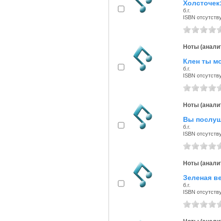
Холсточек:
б.г.
ISBN отсутств
Ноты (аналит
Клен ты м
б.г.
ISBN отсутств
Ноты (аналит
Вы послуш
б.г.
ISBN отсутств
Ноты (аналит
Зеленая ве
б.г.
ISBN отсутств