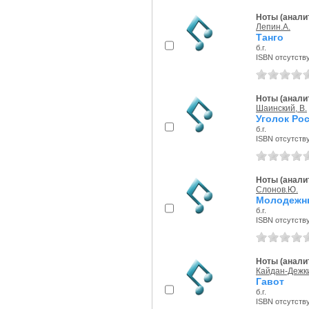
Ноты (аналит
Лепин.А.
Танго
б.г.
ISBN отсутств
Ноты (аналит
Шаинский, В.
Уголок Ро
б.г.
ISBN отсутств
Ноты (аналит
Слонов.Ю.
Молодежн
б.г.
ISBN отсутств
Ноты (аналит
Кайдан-Дежки
Гавот
б.г.
ISBN отсутств