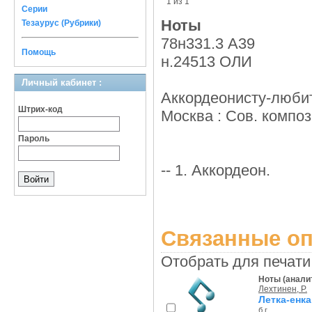
1 из 1
Серии
Ноты
Тезаурус (Рубрики)
78н331.3 А39
Помощь
н.24513 ОЛИ
Личный кабинет :
Аккордеонисту-люб
Штрих-код
Москва : Сов. композит
Пароль
-- 1. Аккордеон.
Связанные оп
Отобрать для печати
Ноты (аналит
Лехтинен, Р.
Летка-енка
б.г.