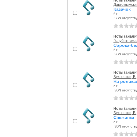
Ноты (аналит
Даргомыжский
Казачок
б.г.
ISBN отсутств
Ноты (аналит
Голубятников
Сорока-бе
б.г.
ISBN отсутств
Ноты (аналит
Бухвостов, В.
На ролика
б.г.
ISBN отсутств
Ноты (аналит
Бухвостов, В.
Снежинка
б.г.
ISBN отсутств