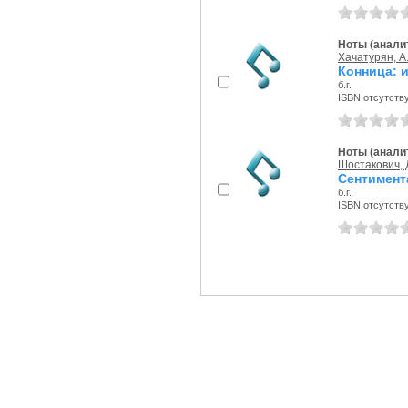
Ноты (аналит
Хачатурян, А
Конница: 
б.г.
ISBN отсутств
Ноты (аналит
Шостакович, Д
Сентимент
б.г.
ISBN отсутств