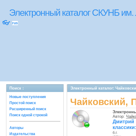
Электронный каталог СКУНБ им.
👓
rus
Поиск :
Электронный каталог: Чайковский,
Новые поступления
Чайковский, П.
Простой поиск
Расширенный поиск
Электронны
Поиск одной строкой
Автор:
Чайко
Дмитрий 
классики:
Авторы
б.г.
Издательства