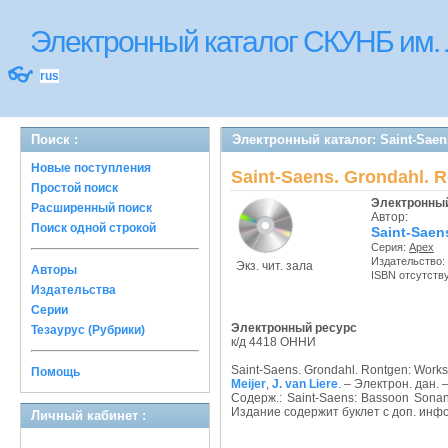
Электронный каталог СКУНБ им.
👓
rus
Поиск :
Электронный каталог: Saint-Saen
Новые поступления
Saint-Saens. Grondahl. 
Простой поиск
Электронный
Расширенный поиск
Автор:
Поиск одной строкой
Saint-Saen
Серия:
Apex
Издательство:
Экз. чит. зала
Авторы
ISBN отсутств
Издательства
Серии
Электронный ресурс
Тезаурус (Рубрики)
к/д 4418 ОННИ
Saint-Saens. Grondahl. Rontgen: Works
Помощь
Meijer
,
J. van Liere
. – Электрон. дан. 
Содерж.: Saint-Saens: Bassoon Sonan
Издание содержит буклет с доп. информ
Личный кабинет :