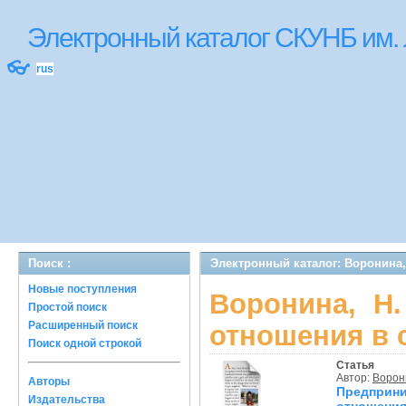
Электронный каталог СКУНБ им.
👓
rus
Поиск :
Электронный каталог: Воронина,
Новые поступления
Воронина, Н.
Простой поиск
Расширенный поиск
отношения в 
Поиск одной строкой
Статья
Автор:
Ворон
Авторы
Предпри
Издательства