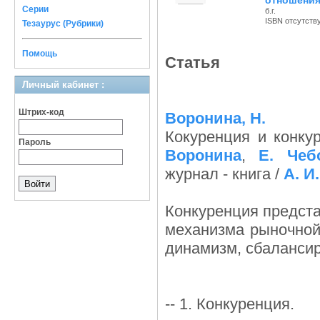
отношения
Серии
б.г.
ISBN отсутств
Тезаурус (Рубрики)
Помощь
Статья
Личный кабинет :
Штрих-код
Воронина, Н.
Кокуренция и конку
Пароль
Воронина
,
Е. Чеб
журнал - книга /
А. И
Конкуренция предст
механизма рыночной
динамизм, сбалансир
-- 1. Конкуренция.