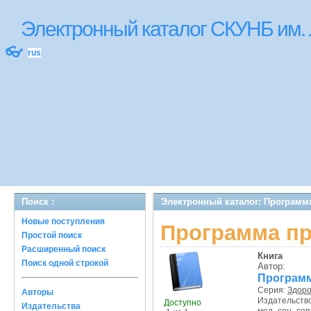
Электронный каталог СКУНБ им.
👓
rus
Поиск :
Электронный каталог: Программ
Новые поступления
Программа пр
Простой поиск
Расширенный поиск
Книга
Поиск одной строкой
Автор:
Программ
Серия:
Здоро
Авторы
Издательств
Доступно
Издательства