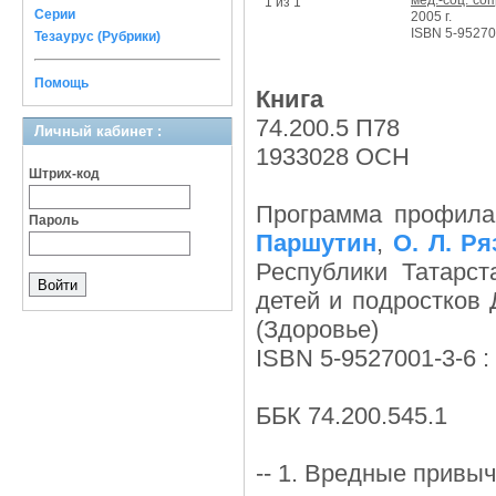
мед.-соц. со
1 из 1
Серии
2005 г.
ISBN 5-95270
Тезаурус (Рубрики)
Помощь
Книга
74.200.5 П78
Личный кабинет :
1933028 ОСН
Штрих-код
Программа профила
Пароль
Паршутин
,
О. Л. Р
Республики Татарст
детей и подростков 
(Здоровье)
ISBN 5-9527001-3-6 : 
ББК 74.200.545.1
-- 1. Вредные привы