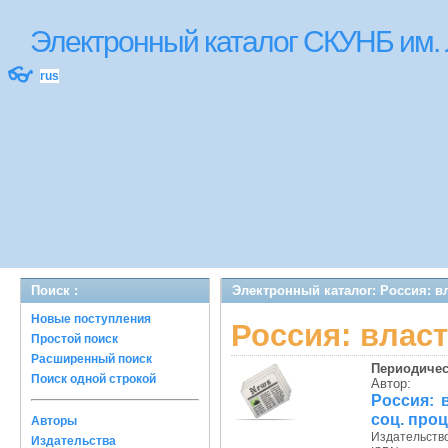
Электронный каталог СКУНБ им.
👓
rus
Поиск :
Электронный каталог: Россия: в
Новые поступления
Россия: власт
Простой поиск
Расширенный поиск
Периодичес
Поиск одной строкой
Автор:
Россия: в
соц. проц
Авторы
Издательств
Издательства