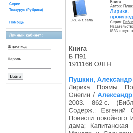
Книга
Серии
Автор:
Пушк
Тезаурус (Рубрики)
Лирика
произвед
Экз. чит. зала
Серия:
Библи
Помощь
Издательств
ISBN отсутст
Личный кабинет :
Штрих-код
Книга
Б П91
Пароль
1911166 ОЛГН
Пушкин, Александр
Лирика. Поэмы. По
Онегин /
Александр
2003. – 862 с. – (Би
Содерж.: Евгений 
Повести покойного 
дама; Капитанская 