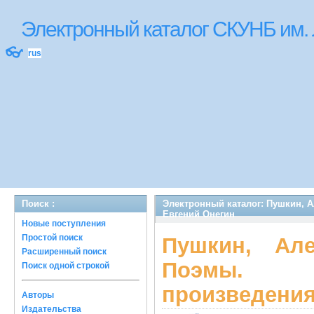
Электронный каталог СКУНБ им.
👓
rus
Поиск :
Электронный каталог: Пушкин, А
Евгений Онегин
Новые поступления
Простой поиск
Пушкин, Але
Расширенный поиск
Поэмы. П
Поиск одной строкой
произведения
Авторы
Издательства