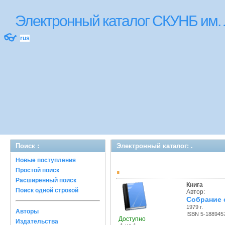
Электронный каталог СКУНБ им.
👓
rus
Поиск :
Электронный каталог: .
Новые поступления
.
Простой поиск
Расширенный поиск
Книга
Поиск одной строкой
Автор:
Собрание с
1979 г.
Авторы
ISBN 5-188945
Доступно
Издательства