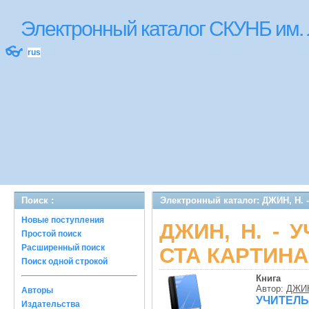
Электронный каталог СКУНБ им.
👓
rus
Поиск :
Электронный каталог: ДЖИН, Н
Новые поступления
ДЖИН, Н. - 
Простой поиск
Расширенный поиск
СТА КАРТИН
Поиск одной строкой
Книга
Автор:
ДЖИН
Авторы
УЧИТЕЛЬ
Издательства