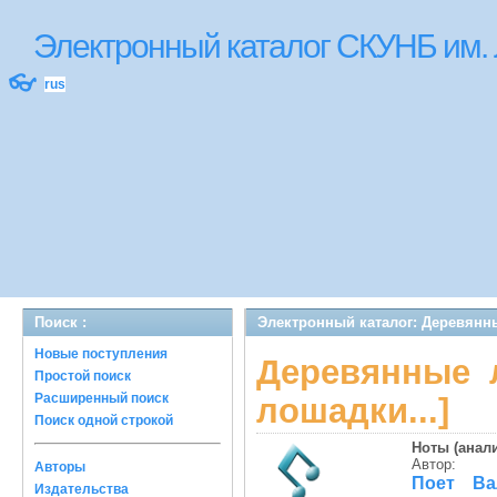
Электронный каталог СКУНБ им.
👓
rus
Поиск :
Электронный каталог: Деревянны
Новые поступления
Деревянные 
Простой поиск
Расширенный поиск
лошадки...]
Поиск одной строкой
Ноты (анали
Автор:
Авторы
Поет Ва
Издательства