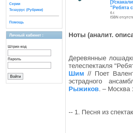
[Ускакал
Серии
"Ребята 
Тезаурус (Рубрики)
б.г.
ISBN отсутст
Помощь
Ноты (аналит. опис
Личный кабинет :
Штрих-код
Деревянные лошадки 
Пароль
телеспектакля "Ребя
Шим
// Поет Вален
эстрадного ансамб
Рыжиков
. – Москва 
-- 1. Песня из спекта