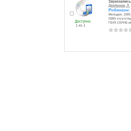
Звукозапись
Дербенев, Л.
Робинзон:
Мелодия, 1985 
ISBN отсутств
Доступно
ГБУК СКУНБ и
1 из 1