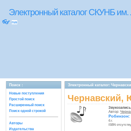
Электронный каталог СКУНБ им.
👓
rus
Поиск :
Электронный каталог: Чернавски
Новые поступления
Чернавский, Ю
Простой поиск
Расширенный поиск
Звукозапись 
Поиск одной строкой
Автор:
Черна
Робинзон: 
б.г.
Авторы
ISBN отсутств
Издательства