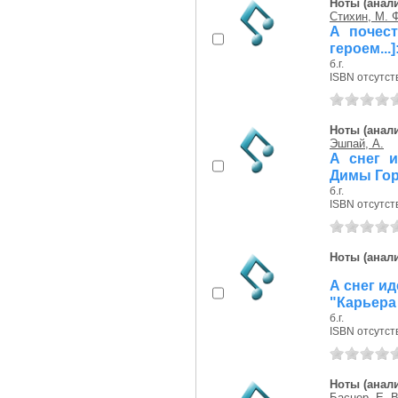
Ноты (анали
Стихин, М. 
А почес
героем...
б.г.
ISBN отсутст
Ноты (анали
Эшпай, А.
А снег и
Димы Го
б.г.
ISBN отсутст
Ноты (анали
А снег иде
"Карьера
б.г.
ISBN отсутст
Ноты (анали
Баснер, Е. В