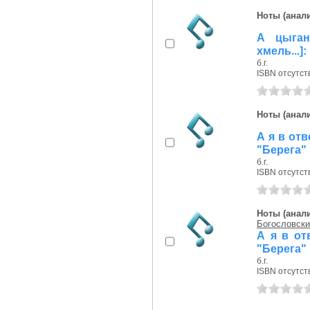
Ноты (анали
А цыган
хмель...
б.г.
ISBN отсутст
Ноты (анали
А я в отв
"Берега"
б.г.
ISBN отсутст
Ноты (анали
Богословски
А я в отв
"Берега"
б.г.
ISBN отсутст