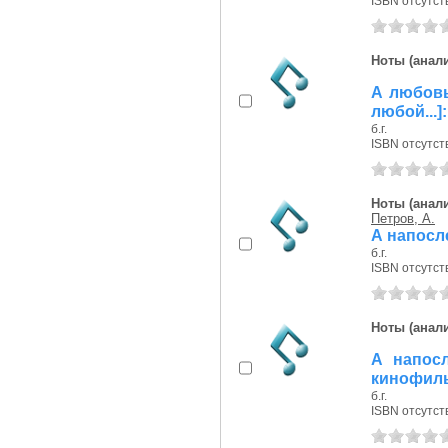
ISBN отсутст
Ноты (анали
А любовь
любой...
б.г.
ISBN отсутст
Ноты (анали
Петров, А.
А напосле
б.г.
ISBN отсутст
Ноты (анали
А напосл
кинофиль
б.г.
ISBN отсутст