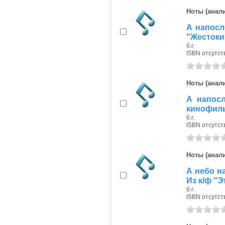
Ноты (анали
А напосле
"Жестоки
б.г.
ISBN отсутст
Ноты (анали
А напосле
кинофиль
б.г.
ISBN отсутст
Ноты (анали
А небо на
Из к/ф "
б.г.
ISBN отсутст