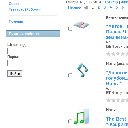
Отобрать для печати:
страницу
|
инв
Серии
Первая
1
2
3
4
5
6
Тезаурус (Рубрики)
Книга (анал
Помощь
"Антон 
Палыч Че
Личный кабинет :
жизни на
б.г.
Штрих-код
ISBN отсутст
Пароль
Ноты (анали
"Дорого
голубой.
Волга"
б.г.
ISBN отсутст
Ноты
The Best 
"Фабрики 