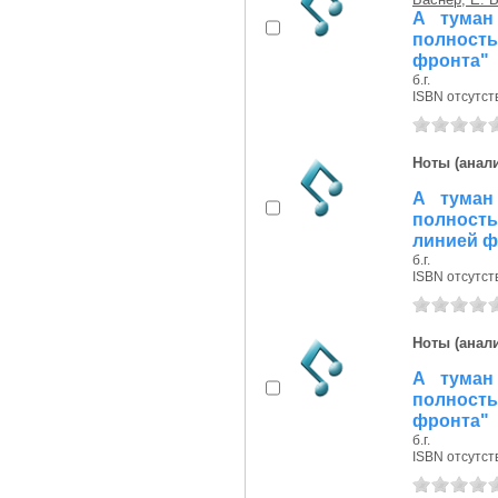
А туман
полност
фронта"
б.г.
ISBN отсутст
Ноты (анали
А туман
полност
линией ф
б.г.
ISBN отсутст
Ноты (анали
А туман
полност
фронта"
б.г.
ISBN отсутст