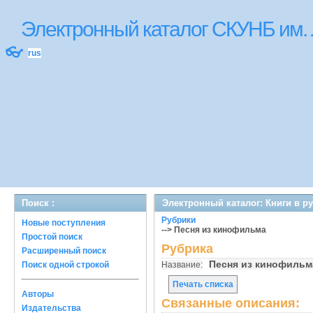
Электронный каталог СКУНБ им.
👓
rus
Поиск :
Электронный каталог: Книги в р
Рубрики
Новые поступления
--> Песня из кинофильма
Простой поиск
Рубрика
Расширенный поиск
Песня из кинофиль
Поиск одной строкой
Название:
Печать списка
Авторы
Связанные описания:
Издательства