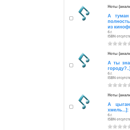
Ноты (анали
А туман
полность
из киноф
б.г.
ISBN отсутст
Ноты (анали
А ты зна
городу?..
б.г.
ISBN отсутст
Ноты (анали
А цыган
хмель...
б.г.
ISBN отсутст