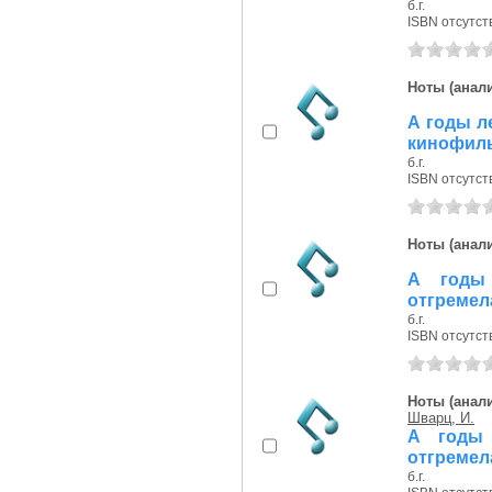
б.г.
ISBN отсутст
Ноты (анали
А годы ле
кинофил
б.г.
ISBN отсутст
Ноты (анали
А годы 
отгремела
б.г.
ISBN отсутст
Ноты (анали
Шварц, И.
А годы 
отгремела
б.г.