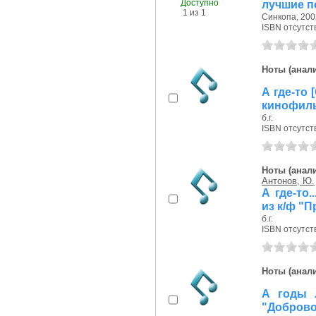
Доступно
лучшие п
1 из 1
Синкопа, 2002
ISBN отсутст
Ноты (анали
А где-то 
кинофиль
б.г.
ISBN отсутст
Ноты (анали
Антонов, Ю.
А где-то.
из к/ф "П
б.г.
ISBN отсутст
Ноты (анали
А годы л
"Добров