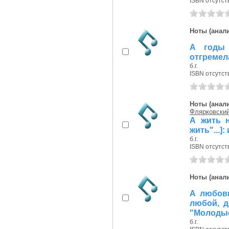
ISBN отсутст
Ноты (анали
А годы 
отгремела
б.г.
ISBN отсутст
Ноты (анали
Флярковский
А жить 
жить"...]
б.г.
ISBN отсутст
Ноты (анали
А любов
любой, д
"Молоды
б.г.