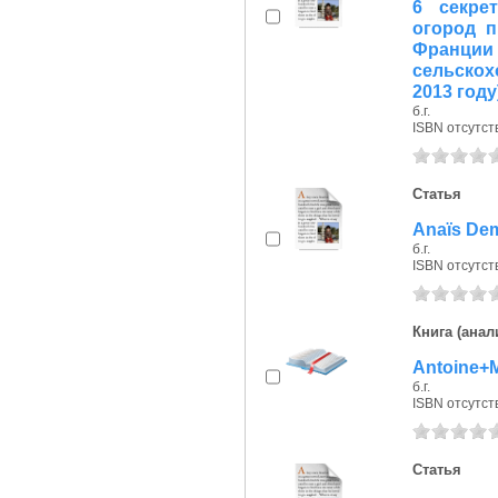
6 секре
огород п
Франц
сельскох
2013 году
б.г.
ISBN отсутст
Статья
Anaïs Dem
б.г.
ISBN отсутст
Книга (анал
Antoine+
б.г.
ISBN отсутст
Статья