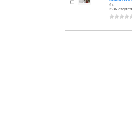
б.г.
ISBN отсутст