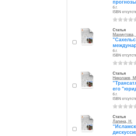
прогнозы
б.г.
ISBN отсутст
Статья
Махмутова, 
"Сахельс
междунар
б.г.
ISBN отсутст
Статья
Николаев, М.
"Трансатл
его "юри
б.г.
ISBN отсутст
Статья
Лапина, Н.
“Исламс
дискусс