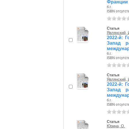
Франции
б.г.
ISBN отсутст
Статья
Являнский, 
2022-й: 
Запад р
междунар
б.г.
ISBN отсутст
Статья
Являнский, 
2022-й: 
Запад р
междунар
б.г.
ISBN отсутст
Статья
Юрина, О.