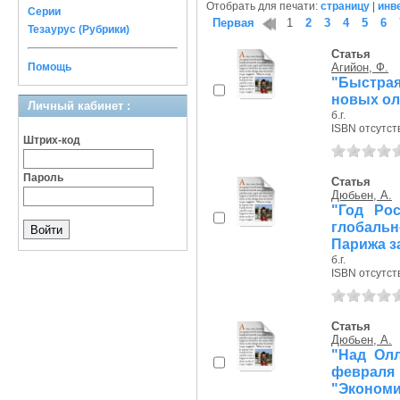
Отобрать для печати:
страницу
|
инв
Серии
Первая
1
2
3
4
5
6
Тезаурус (Рубрики)
Статья
Помощь
Агийон, Ф.
"Быстрая
новых ол
Личный кабинет :
б.г.
ISBN отсутст
Штрих-код
Пароль
Статья
Дюбьен, А.
"Год Ро
глобаль
Парижа з
б.г.
ISBN отсутст
Статья
Дюбьен, А.
"Над Олл
февраля
"Эконом