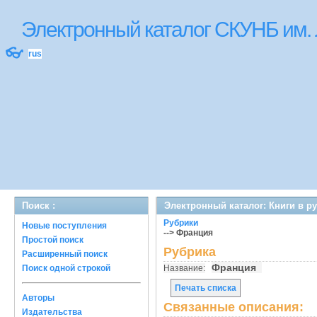
Электронный каталог СКУНБ им.
👓
rus
Поиск :
Электронный каталог: Книги в р
Рубрики
Новые поступления
--> Франция
Простой поиск
Рубрика
Расширенный поиск
Франция
Поиск одной строкой
Название:
Печать списка
Авторы
Связанные описания:
Издательства