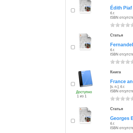
Édith Piaf
б.г.
ISBN отсутст
Статья
Fernandel
б.г.
ISBN отсутст
Книга
France an
[s. n.], б.г.
ISBN отсутст
Доступно
1 из 1
Статья
Georges 
б.г.
ISBN отсутст