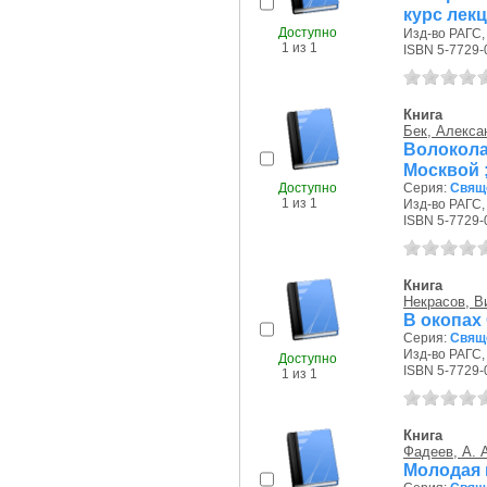
курс лек
Доступно
Изд-во РАГС, 
1 из 1
ISBN 5-7729-
Книга
Бек, Алекса
Волокола
Москвой ;
Доступно
Серия:
Свящ
1 из 1
Изд-во РАГС, 
ISBN 5-7729-
Книга
Некрасов, В
В окопах
Серия:
Свящ
Изд-во РАГС, 
Доступно
ISBN 5-7729-
1 из 1
Книга
Фадеев, А. 
Молодая 