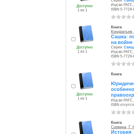
Серия:
Свящ
Изд-во РАГС, 
Доступно
ISBN 5-7729-
1 из 1
Книга
Кондратьев, 
Сашка: по
на войне 
Доступно
Серия:
Свящ
1 из 1
Изд-во РАГС, 
ISBN 5-7729-
Книга
Юридич
особе
Доступно
правоохр
1 из 1
Изд-во РАГС, 
ISBN отсутст
Книга
Сорвина, Г. 
История 