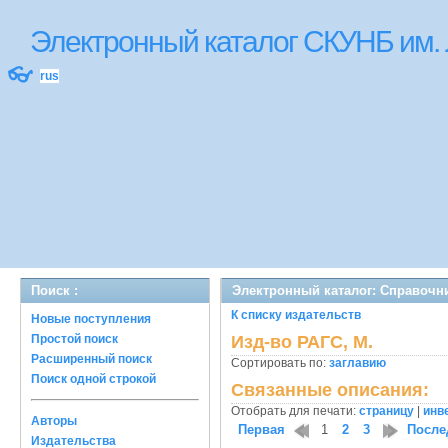
Электронный каталог СКУНБ им.
👓
rus
Поиск :
Электронный каталог: Справочн
К списку издательств
Новые поступления
Простой поиск
Изд-во РАГС, М.
Расширенный поиск
Сортировать по:
заглавию
Поиск одной строкой
Связанные описания:
Отобрать для печати:
страницу
|
инв
Авторы
Первая
1
2
3
После
Издательства