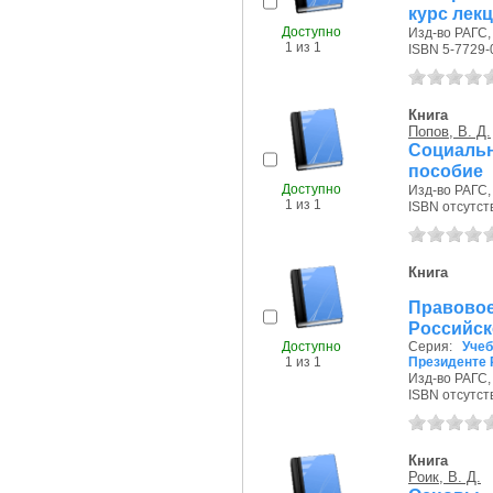
курс лек
Доступно
Изд-во РАГС, 
1 из 1
ISBN 5-7729-
Книга
Попов, В. Д.
Социальн
пособие
Доступно
Изд-во РАГС, 
1 из 1
ISBN отсутст
Книга
Правово
Российск
Доступно
Серия:
Уче
1 из 1
Президенте 
Изд-во РАГС, 
ISBN отсутст
Книга
Роик, В. Д.