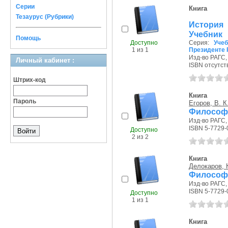
Серии
Книга
Тезаурус (Рубрики)
История
Учебник
Помощь
Доступно
Серия:
Уче
1 из 1
Президенте 
Изд-во РАГС, 
Личный кабинет :
ISBN отсутст
Штрих-код
Книга
Пароль
Егоров, В. К
Философи
Изд-во РАГС, 
ISBN 5-7729-
Доступно
2 из 2
Книга
Делокаров, К
Философи
Изд-во РАГС, 
ISBN 5-7729-
Доступно
1 из 1
Книга