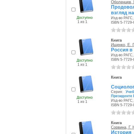
Оболенцев, 
Продовол
взгляд н
Доступно
Изд-во РАГС, 
1 из 1
ISBN 5-7729-
Книга
Ищенко, Е. Г
Россия в
Изд-во РАГС, 
ISBN 5-7729-
Доступно
1 из 1
Книга
Социолог
Серия:
Уче
Президенте 
Доступно
Изд-во РАГС, 
1 из 1
ISBN 5-7729-
Книга
Сорвина, Г. 
История 