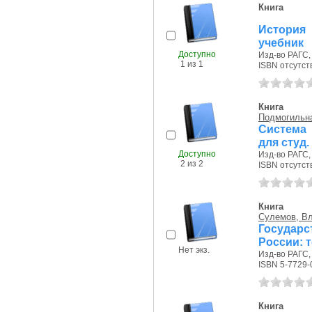
Книга
История
учебник
Доступно
Изд-во РАГС, 
1 из 1
ISBN отсутст
Книга
Подмогильна
Система 
для студ.
Доступно
Изд-во РАГС, 
2 из 2
ISBN отсутст
Книга
Сулемов, В
Государс
России: 
Нет экз.
Изд-во РАГС, 
ISBN 5-7729-
Книга