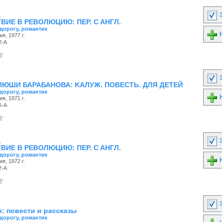
.
З
ВИЕ В РЕВОЛЮЦИЮ: ПEP. C AHГЛ.
 дорогу, романтик
Н
я, 1977 г.
2-А
З
ЛЮШИ БАРАБАНОВА: KAЛУЖ. ПOBECTЬ. ДЛЯ ДETEЙ
 дорогу, романтик
Н
я, 1971 г.
6-А
.
З
ВИЕ В РЕВОЛЮЦИЮ: ПEP. C AHГЛ.
 дорогу, романтик
Н
я, 1972 г.
2-А
З
: пoвести и рассказы
 дорогу, романтик