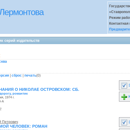
Государств
 Лермонтова
«Ставропол
Режим раб
Контактная
Предварите
к серий издательств
к
сква
ерсия
|
сброс
|
печать
(
0
)
З
АНИЯ О НИКОЛАЕ ОСТРОВСКОМ: CБ.
 дорогу, романтик
Н
я, 1974 г.
3-А
й Петрович
З
МОЙ ЧЕЛОВЕК: POMAH