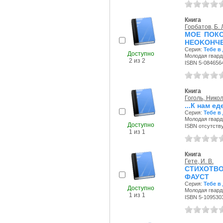
Книга
Горбатов, Б. 
МОЕ ПОКО
HEOKOHЧ
Серия:
Тебе в
Доступно
Молодая гварди
2 из 2
ISBN 5-084656
Книга
Гоголь, Нико
...К нам е
Серия:
Тебе в
Молодая гварди
Доступно
ISBN отсутств
1 из 1
Книга
Гете, И. В.
СТИХОТВО
ФАУСТ
Серия:
Тебе в
Доступно
Молодая гварди
1 из 1
ISBN 5-109530