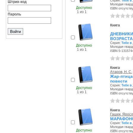
Серия:
Тебе в
Штрих-код
Молодая гварди
Доступно
ISBN отсутств
1 из 1
Пароль
Книга
ДНЕВНИК
BOЗPACTA
Серия:
Тебе в
Доступно
Молодая гварди
1 из 1
ISBN 5-131574
Книга
Атаров, Н. С.
Жар-птица
повести
Серия:
Тебе в
Доступно
Молодая гварди
1 из 1
ISBN отсутств
Книга
Гашек, Ярос
МАРАФОНСК
Серия:
Тебе в
Молодая гварди
Доступно
ISBN отсутств