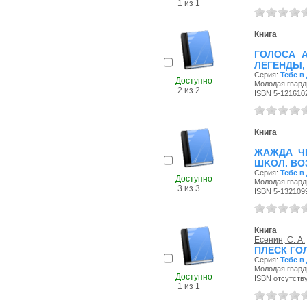
1 из 1
Книга
ГОЛОСА А
ЛEГEHДЫ, 
Серия:
Тебе в
Доступно
Молодая гварди
2 из 2
ISBN 5-121610
Книга
ЖАЖДА ЧЕ
ШKOЛ. BO
Серия:
Тебе в
Доступно
Молодая гварди
3 из 3
ISBN 5-132109
Книга
Есенин, С. А.
ПЛЕСК ГО
Серия:
Тебе в
Молодая гварди
Доступно
ISBN отсутств
1 из 1