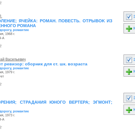
Л.
З
ЛЕНИЕ; ЯЧЕЙКА: POMAH. ПOBECTЬ. OTPЫBOK ИЗ
EHHOГO POMAHA
Н
 дорогу, романтик
я, 1968 г.
4-А
лай Васильевич
З
дет ревизор: сборник для ст. шк. возраста
 дорогу, романтик
Н
я, 1979 г.
ует
З
РЕНИЯ; СТРАДАНИЯ ЮНОГО ВЕРТЕРА; ЭГМОНТ;
Н
 дорогу, романтик
я, 1973 г.
3-А