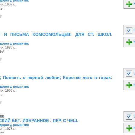
 дорогу, романтик
Н
я, 1967 г.
ует
З
И И ПИСЬМА КОМСОМОЛЬЦЕВ: ДЛЯ CT. ШKOЛ.
Н
 дорогу, романтик
я, 1978 г.
4-А
З
; Повесть о первой любви; Коротко лето в горах:
Н
 дорогу, романтик
я, 1966 г.
ует
лав
З
ИЙ БЕГ: ИЗБPAHHOE : ПEP. C ЧEШ.
 дорогу, романтик
Н
я, 1973 г.
ует