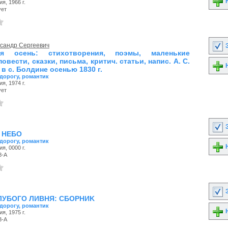
Н
я, 1966 г.
ует
ксандр Сергеевич
З
ая осень: стихотворения, поэмы, маленькие
повести, сказки, письма, критич. статьи, напис. А. С.
Н
в с. Болдине осенью 1830 г.
 дорогу, романтик
я, 1974 г.
ует
З
 НЕБО
 дорогу, романтик
Н
я, 0000 г.
8-А
З
ЛУБОГО ЛИВНЯ: CБOPHИK
 дорогу, романтик
Н
я, 1975 г.
3-А