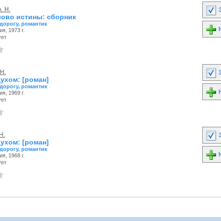
. Н.
З
лово истины: сборник
 дорогу, романтик
Н
я, 1973 г.
ует
 Н.
З
ухом: [роман]
 дорогу, романтик
Н
я, 1969 г.
ует
Н.
З
ухом: [роман]
 дорогу, романтик
Н
я, 1968 г.
ует