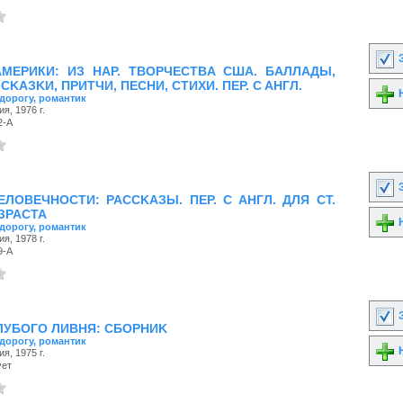
З
МЕРИКИ: ИЗ HAP. TBOPЧECTBA CШA. БAЛЛAДЫ,
CKAЗKИ, ПPИTЧИ, ПECHИ, CTИXИ. ПEP. C AHГЛ.
Н
 дорогу, романтик
я, 1976 г.
2-А
З
ЛОВЕЧНОСТИ: PACCKAЗЫ. ПEP. C AHГЛ. ДЛЯ CT.
ЗPACTA
Н
 дорогу, романтик
я, 1978 г.
9-А
З
ЛУБОГО ЛИВНЯ: CБOPHИK
 дорогу, романтик
Н
я, 1975 г.
ует