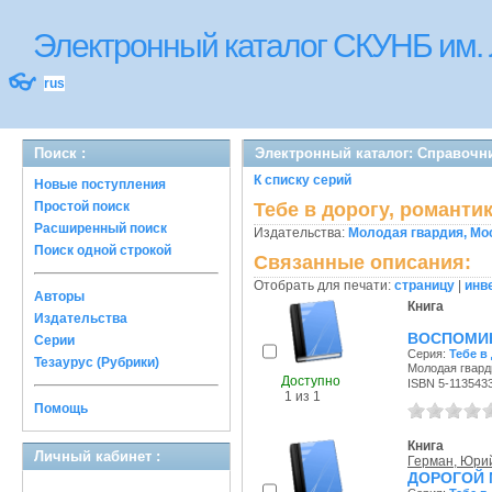
Электронный каталог СКУНБ им.
👓
rus
Поиск :
Электронный каталог: Справочни
К списку серий
Новые поступления
Простой поиск
Тебе в дорогу, романти
Расширенный поиск
Издательства:
Молодая гвардия, Мо
Поиск одной строкой
Связанные описания:
Отобрать для печати:
страницу
|
инв
Авторы
Книга
Издательства
ВОСПОМИН
Серии
Серия:
Тебе в
Тезаурус (Рубрики)
Молодая гварди
Доступно
ISBN 5-113543
1 из 1
Помощь
Книга
Личный кабинет :
Герман, Юри
ДОРОГОЙ 