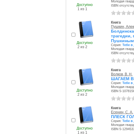
Молодая гварди
Доступно
ISBN отсутств
1 из 1
Книга
Пушкин, Але
Болдинск
трагедии, 
Пушкиным 
Доступно
Серия:
Тебе в
2 из 2
Молодая гварди
ISBN отсутств
Книга
Волков, В. Н.
ШАГАЕМ В
Серия:
Тебе в
Молодая гварди
Доступно
ISBN 5-107815
2 из 2
Книга
Есенин, С. А.
ПЛЕСК ГО
Серия:
Тебе в
Молодая гварди
Доступно
ISBN 5-129453
1 из 1