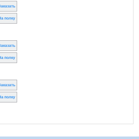
аказать
а полку
аказать
а полку
аказать
а полку