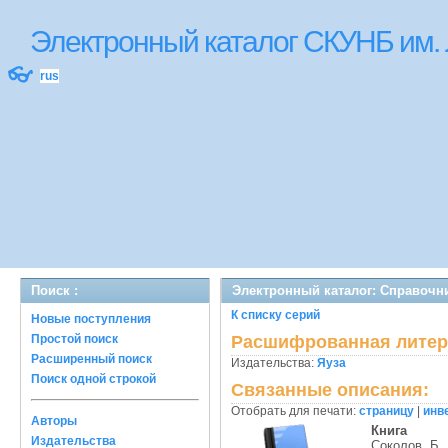
Электронный каталог СКУНБ им.
👓
rus
Поиск :
Электронный каталог: Справочни
К списку серий
Новые поступления
Простой поиск
Расшифрованная литер
Расширенный поиск
Издательства:
Яуза
Поиск одной строкой
Связанные описания:
Отобрать для печати:
страницу
|
инв
Авторы
Книга
Издательства
Соколов, Б. 