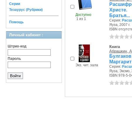
Расшифр
Серии
Христе.
Тезаурус (Рубрики)
Доступно
Братья...
1 из 1
Серия:
Расш
Помощь
Яуза, 2007 г.
ISBN отсутст
Личный кабинет :
Штрих-код
Книга
Абрашкин, А
Булгако
Пароль
Маргари
Экз. чит. зала
Серия:
Расш
Яуза, Эксмо, 
ISBN 978-5-0