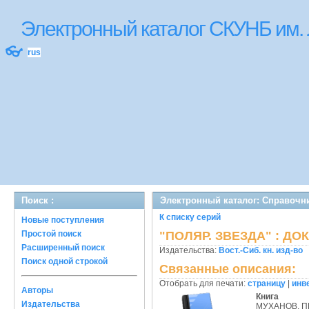
Электронный каталог СКУНБ им.
👓
rus
Поиск :
Электронный каталог: Справочни
К списку серий
Новые поступления
Простой поиск
"ПОЛЯР. ЗВЕЗДА" : Д
Расширенный поиск
Издательства:
Вост.-Сиб. кн. изд-во
Поиск одной строкой
Связанные описания:
Отобрать для печати:
страницу
|
инв
Авторы
Книга
Издательства
МУХАНОВ, 