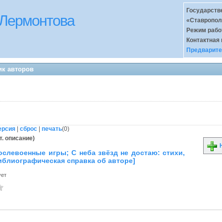
Государств
 Лермонтова
«Ставропол
Режим раб
Контактная
Предварите
ик авторов
ерсия
|
сброс
|
печать
(
0
)
т. описание)
Н
ослевоенные игры; С неба звёзд не достаю: стихи,
библиографическая справка об авторе]
ует