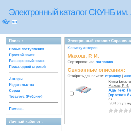
Электронный каталог СКУНБ им.
👓
rus
Поиск :
Электронный каталог: Справочн
К списку авторов
Новые поступления
Простой поиск
Махош, Р. И.
Расширенный поиск
Сортировать по:
заглавию
Поиск одной строкой
Связанные описания:
Отобрать для печати:
страницу
|
инв
Авторы
Книга (анали
Издательства
Махош, Р. И.
Адыгея; П
Серии
[краткая 
Тезаурус (Рубрики)
б.г.
ISBN отсутств
Помощь
Личный кабинет :